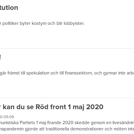
tution
r politiker byter kostym och blir lobbyister.
!
 går främst till spekulation och till finanssektorn, och gynnar inte ar
 kan du se Röd front 1 maj 2020
0-05-09
nistiska Partiets 1 maj-firande 2020 skedde genom en livesändni
apandemin gjorde att traditionella demonstrationer och möten int