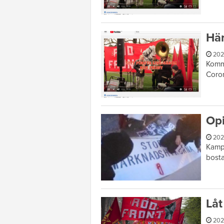
Här
202
Kommu
Coron
Opi
202
Kampe
bosta
Låt
202