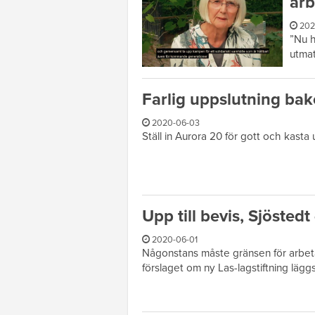
arb
202
”Nu h
utmat
Farlig uppslutning b
2020-06-03
Ställ in Aurora 20 för gott och kasta
Upp till bevis, Sjösted
2020-06-01
Någonstans måste gränsen för arbetar
förslaget om ny Las-lagstiftning lägg