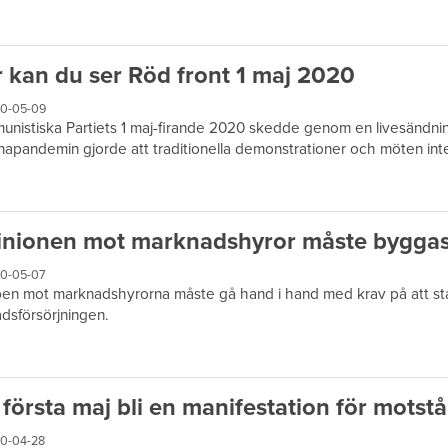
 kan du ser Röd front 1 maj 2020
0-05-09
nistiska Partiets 1 maj-firande 2020 skedde genom en livesändni
apandemin gjorde att traditionella demonstrationer och möten int
nionen mot marknadshyror måste byggas
0-05-07
n mot marknadshyrorna måste gå hand i hand med krav på att sta
dsförsörjningen.
 första maj bli en manifestation för motst
0-04-28