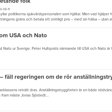
etande folk
0-06-11
yllar politikerna sjukvårdspersonalen som hjältar. Men vad hjälper hy
tningens gräns och betala ett orimligt pris – med sin hälsa – utan at
akom USA och Nato
 ut Nato ur Sverige. Peter Hultqvists närmande till USA och Nato är fa
t – fäll regeringen om de rör anställnings
klassens reträtt dras. Anställningstryggheten är en både nödvändi
s fram måste Jonas Sjöstedt...