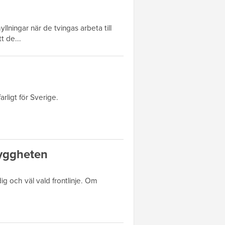
llningar när de tvingas arbeta till
t de...
rligt för Sverige.
tryggheten
g och väl vald frontlinje. Om