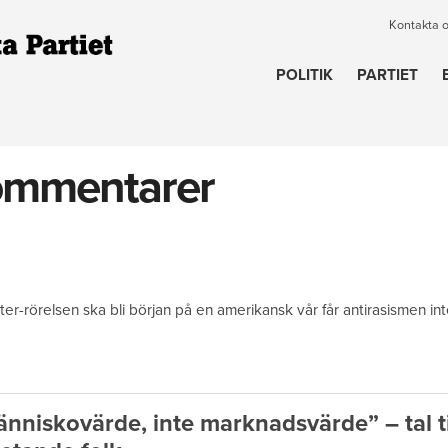
Kontakta 
POLITIK
PARTIET
ommentarer
r-rörelsen ska bli början på en amerikansk vår får antirasismen inte
nniskovärde, inte marknadsvärde” – tal ti