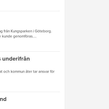
ng från Kungsparken i Göteborg.
e kunde genomföras....
 underifrån
t och kommun åter tar ansvar för
ånd