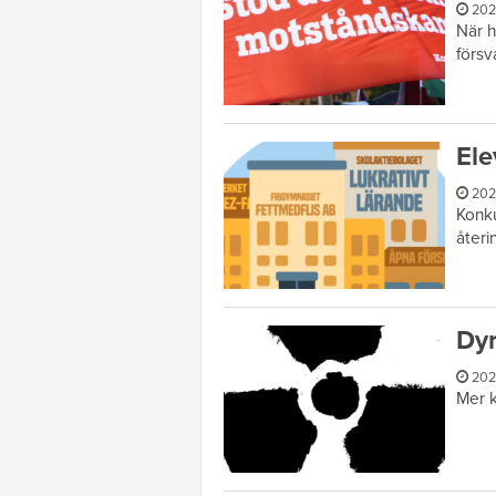
202
När h
försv
Ele
202
Konku
återi
Dyr
202
Mer k