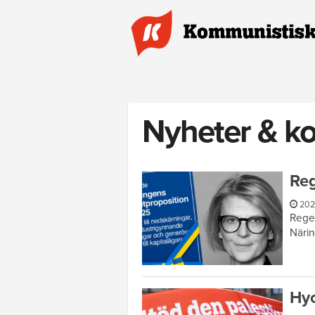
Hoppa till huvudinnehåll
Nyheter & k
Reg
202
Reger
Närin
Hyc