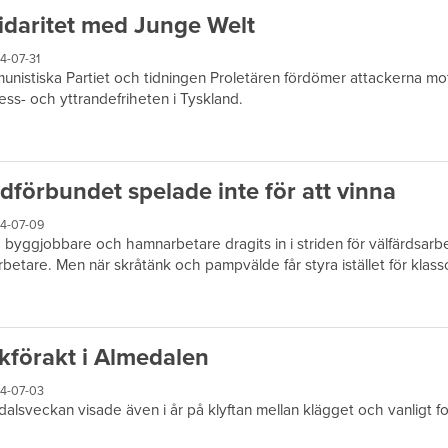
idaritet med Junge Welt
4-07-31
nistiska Partiet och tidningen Proletären fördömer attackerna mo
ess- och yttrandefriheten i Tyskland.
dförbundet spelade inte för att vinna
4-07-09
byggjobbare och hamnarbetare dragits in i striden för välfärdsarbet
arbetare. Men när skråtänk och pampvälde får styra istället för klassol
kförakt i Almedalen
4-07-03
alsveckan visade även i år på klyftan mellan klägget och vanligt fo