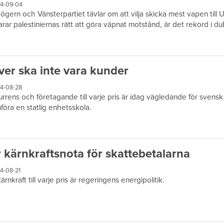
4-09-04
ögern och Vänsterpartiet tävlar om att vilja skicka mest vapen til
arar palestiniernas rätt att göra väpnat motstånd, är det rekord i du
ver ska inte vara kunder
4-08-28
rrens och företagande till varje pris är idag vägledande för svensk 
nföra en statlig enhetsskola.
 kärnkraftsnota för skattebetalarna
4-08-21
ärnkraft till varje pris är regeringens energipolitik.