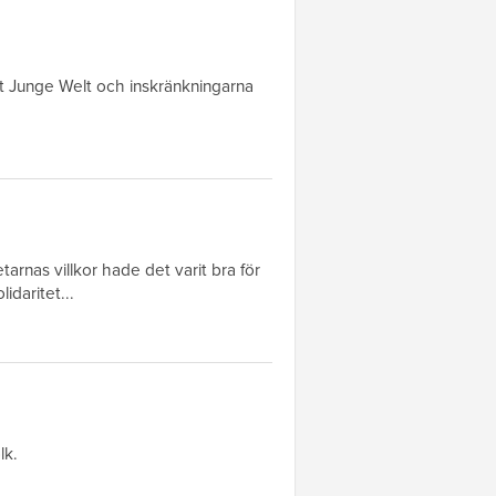
t Junge Welt och inskränkningarna
arnas villkor hade det varit bra för
idaritet...
lk.