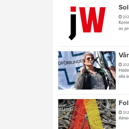
Sol
202
Kommu
av pr
Vår
202
Hade 
alla 
Fol
202
Almed