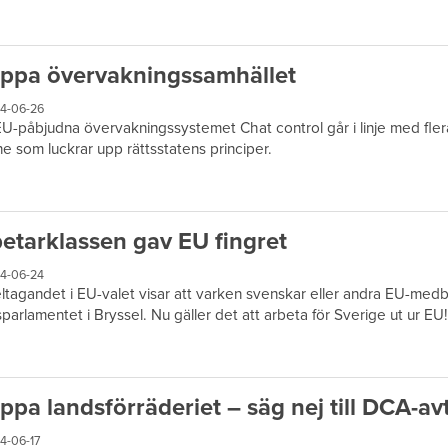
ppa övervakningssamhället
4-06-26
U-påbjudna övervakningssystemet Chat control går i linje med fler
ne som luckrar upp rättsstatens principer.
etarklassen gav EU fingret
4-06-24
ltagandet i EU-valet visar att varken svenskar eller andra EU-medb
sparlamentet i Bryssel. Nu gäller det att arbeta för Sverige ut ur EU!
ppa landsförräderiet – säg nej till DCA-av
4-06-17