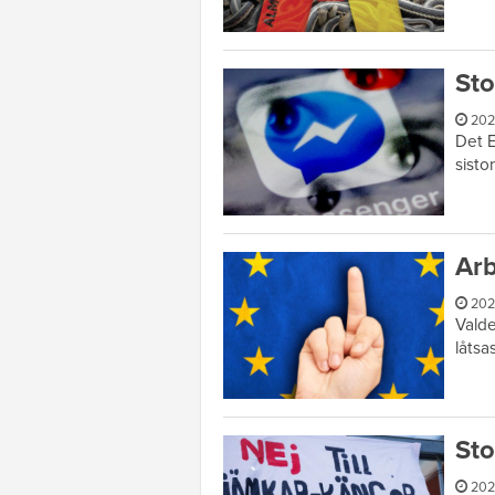
Sto
202
Det E
sisto
Arb
202
Valde
låtsa
Sto
202