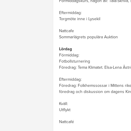
Förmiddagskurs, någon av: Tala/Skriva, S
Eftermiddag:
Torgmöte inne i Lysekil
Nattcafe
Sommarlägrets populära Auktion
Lördag
Förmiddag:
Fotbollsturnering
Föredrag: Tema Klimatet. Elsa-Lena Åstr
Eftermiddag:
Föredrag: Folkhemssossar i Mittens rik
föredrag och diskussion om dagens Kin
Kväll:
Utflykt
Nattcafé