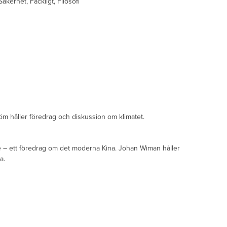
äkerhet, Fackligt, Filosofi
öm håller föredrag och diskussion om klimatet.
e – ett föredrag om det moderna Kina. Johan Wiman håller
a.