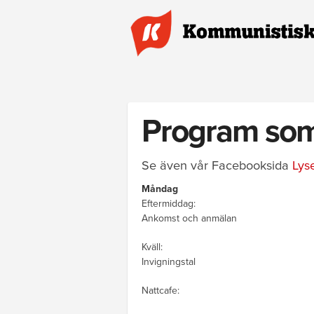
Hoppa till huvudinnehåll
Program som
Se även vår Facebooksida
Lys
Måndag
Eftermiddag:
Ankomst och anmälan
Kväll:
Invigningstal
Nattcafe: