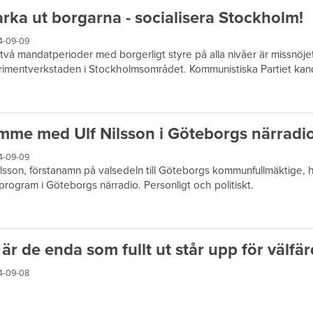
rka ut borgarna - socialisera Stockholm!
4-09-09
 två mandatperioder med borgerligt styre på alla nivåer är missnöje
imentverkstaden i Stockholmsområdet. Kommunistiska Partiet kandi
imme med Ulf Nilsson i Göteborgs närradi
4-09-09
ilsson, förstanamn på valsedeln till Göteborgs kommunfullmäktige, hå
program i Göteborgs närradio. Personligt och politiskt.
 är de enda som fullt ut står upp för välfä
4-09-08