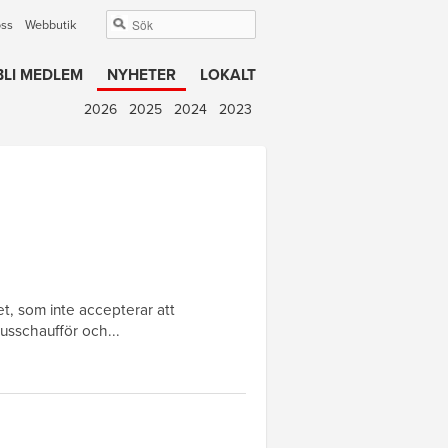
oss
Webbutik
BLI MEDLEM
NYHETER
LOKALT
2026
2025
2024
2023
et, som inte accepterar att
busschaufför och...