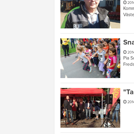
201
Kommu
Väste
Sna
201
Pia S
Freds
"Ta
201