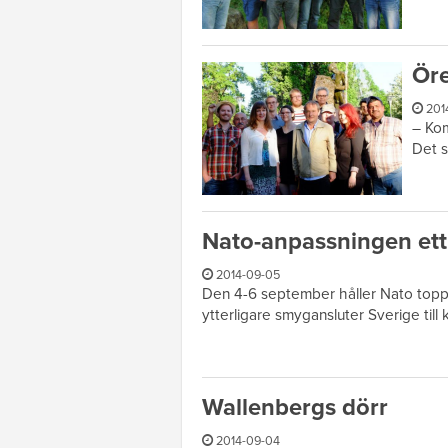
Öre
201
– Kom
Det s
Nato-anpassningen ett
2014-09-05
Den 4-6 september håller Nato toppm
ytterligare smygansluter Sverige till k
Wallenbergs dörr
2014-09-04