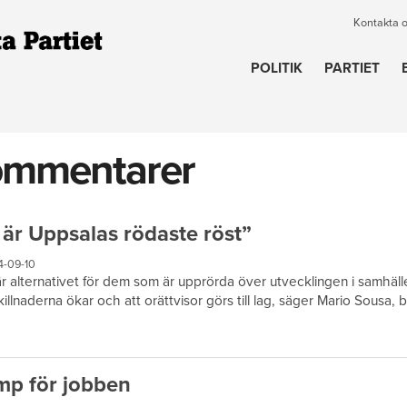
Kontakta 
POLITIK
PARTIET
ommentarer
 är Uppsalas rödaste röst”
4-09-10
är alternativet för dem som är upprörda över utvecklingen i samhäll
killnaderna ökar och att orättvisor görs till lag, säger Mario Sousa, 
p för jobben