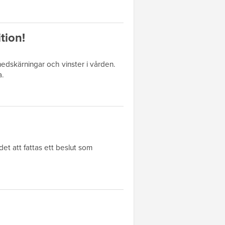
tion!
 nedskärningar och vinster i vården.
a.
t att fattas ett beslut som