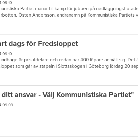
4-09-10
nistiska Partiet manar till kamp för jobben på nedläggningshotade 
rbotten. Östen Andersson, andranamn på Kommunistiska Partiets val
rt dags för Fredsloppet
4-09-10
undhage är prisutdelare och redan har 400 löpare anmält sig. Det är
loppet som går av stapeln i Slottsskogen i Göteborg lördag 20 se
 ditt ansvar - Välj Kommunistiska Partiet"
4-09-09