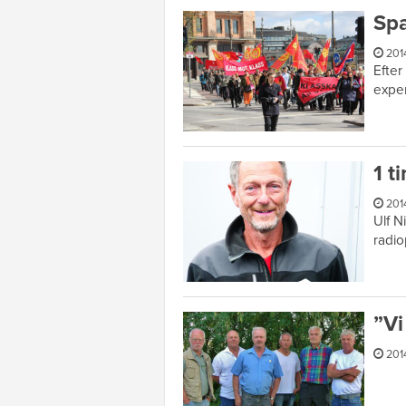
Spa
201
Efter
exper
1 t
201
Ulf N
radio
”Vi
201