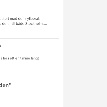
t stort med den nyliberala
derar till både Stockholms...
o
ller i ett en timme långt
rden”