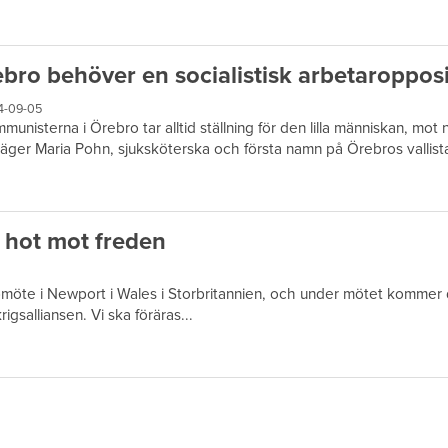
bro behöver en socialistisk arbetaropposi
4-09-05
munisterna i Örebro tar alltid ställning för den lilla människan, mot
äger Maria Pohn, sjuksköterska och första namn på Örebros vallist
 hot mot freden
öte i Newport i Wales i Storbritannien, och under mötet kommer de
rigsalliansen. Vi ska föräras...