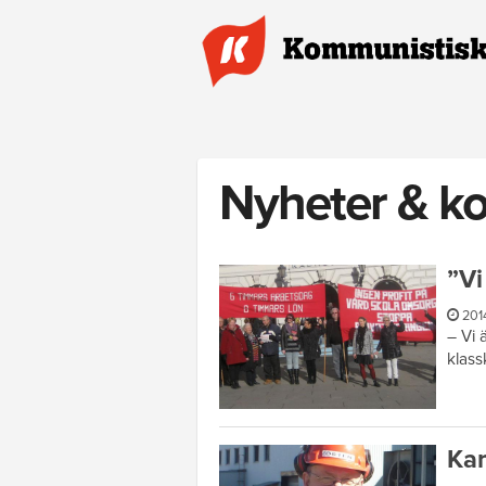
Hoppa till huvudinnehåll
Nyheter & k
”Vi
201
– Vi 
klass
Kam