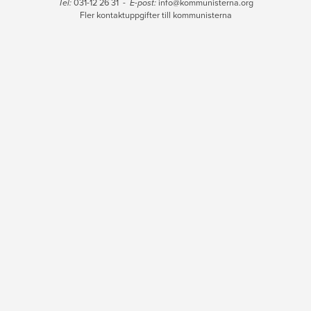
Tel:
031-12 26 31 -
E-post:
info@kommunisterna.org
Fler kontaktuppgifter till kommunisterna