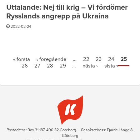
Uttalande: Nej till krig – Vi fördömer
Rysslands angrepp på Ukraina
2022-02-24
Sidor
« första
‹ föregående
…
22
23
24
25
26
27
28
29
…
nästa ›
sista »
Postadress:
Box 31 187, 400 32 Göteborg -
Besöksadress:
Fjärde Långg 8,
Göteborg