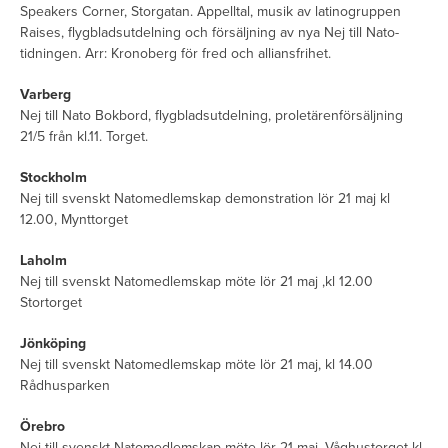
Speakers Corner, Storgatan. Appelltal, musik av latinogruppen
Raises, flygbladsutdelning och försäljning av nya Nej till Nato-
tidningen. Arr: Kronoberg för fred och alliansfrihet.
Varberg
Nej till Nato Bokbord, flygbladsutdelning, proletärenförsäljning
21/5 från kl.11. Torget.
Stockholm
Nej till svenskt Natomedlemskap demonstration lör 21 maj kl
12.00, Mynttorget
Laholm
Nej till svenskt Natomedlemskap möte lör 21 maj ,kl 12.00
Stortorget
Jönköping
Nej till svenskt Natomedlemskap möte lör 21 maj, kl 14.00
Rådhusparken
Örebro
Nej till svenskt Natomedlemskap möte lör 21 maj, Våghustorget kl