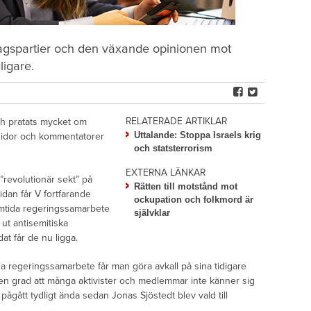
dagspartier och den växande opinionen mot
ligare.
RELATERADE ARTIKLAR
ch pratats mycket om
Uttalande: Stoppa Israels krig
rsidor och kommentatorer
och statsterrorism
EXTERNA LÄNKAR
 ”revolutionär sekt” på
Rätten till motstånd mot
idan får V fortfarande
ockupation och folkmord är
ramtida regeringssamarbete
självklar
ut antisemitiska
at får de nu ligga.
da regeringssamarbete får man göra avkall på sina tidigare
 den grad att många aktivister och medlemmar inte känner sig
ågått tydligt ända sedan Jonas Sjöstedt blev vald till