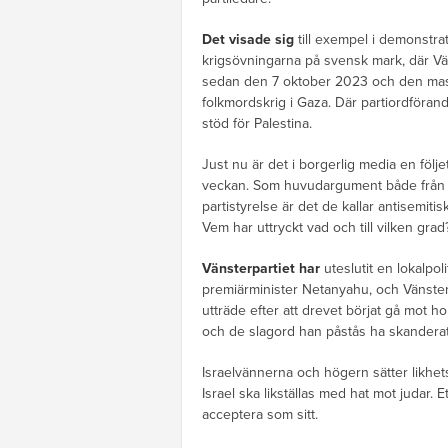
Det visade sig
till exempel i demonstr
krigsövningarna på svensk mark, där Vänst
sedan den 7 oktober 2023 och den mas
folkmordskrig i Gaza. Där partiordföran
stöd för Palestina.
Just nu är det i borgerlig media en följ
veckan. Som huvudargument både från le
partistyrelse är det de kallar antisemiti
Vem har uttryckt vad och till vilken grad
Vänsterpartiet har
uteslutit en lokalpol
premiärminister Netanyahu, och Vänster
utträde efter att drevet börjat gå mot
och de slagord han påstås ha skanderat
Israelvännerna och högern sätter likhet
Israel ska likställas med hat mot judar.
acceptera som sitt.