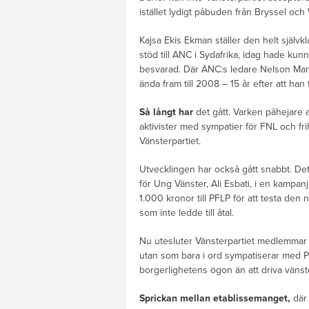
istället lydigt påbuden från Bryssel och
Kajsa Ekis Ekman ställer den helt självk
stöd till ANC i Sydafrika, idag hade kun
besvarad. Där ANC:s ledare Nelson Man
ända fram till 2008 – 15 år efter att han
Så långt har
det gått. Varken påhejare 
aktivister med sympatier för FNL och 
Vänsterpartiet.
Utvecklingen har också gått snabbt. De
för Ung Vänster, Ali Esbati, i en kampa
1.000 kronor till PFLP för att testa den
som inte ledde till åtal.
Nu utesluter Vänsterpartiet medlemmar 
utan som bara i ord sympatiserar med PFL
borgerlighetens ögon än att driva vänste
Sprickan mellan etablissemanget,
där 