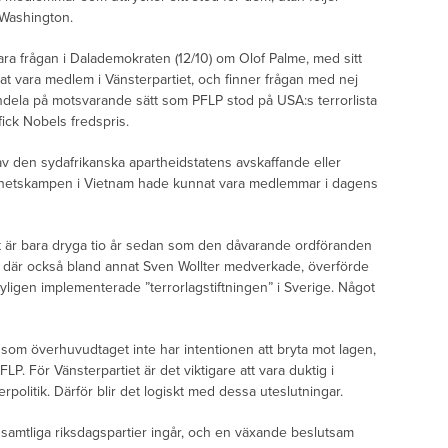
 Washington.
lara frågan i Dalademokraten (12/10) om Olof Palme, med sitt
nat vara medlem i Vänsterpartiet, och finner frågan med nej
dela på motsvarande sätt som PFLP stod på USA:s terrorlista
 fick Nobels fredspris.
av den sydafrikanska apartheidstatens avskaffande eller
frihetskampen i Vietnam hade kunnat vara medlemmar i dagens
t är bara dryga tio år sedan som den dåvarande ordföranden
nj där också bland annat Sven Wollter medverkade, överförde
 nyligen implementerade ”terrorlagstiftningen” i Sverige. Något
som överhuvudtaget inte har intentionen att bryta mot lagen,
P. För Vänsterpartiet är det viktigare att vara duktig i
rpolitik. Därför blir det logiskt med dessa uteslutningar.
samtliga riksdagspartier ingår, och en växande beslutsam