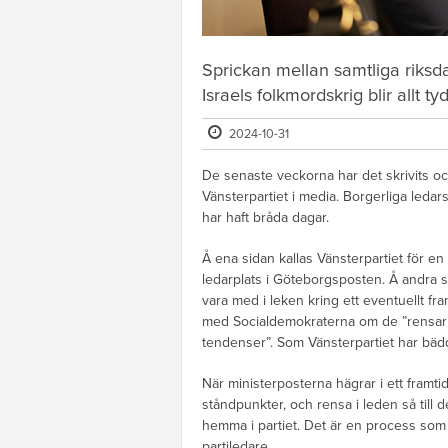
Sprickan mellan samtliga riks
Israels folkmordskrig blir allt tyd
2024-10-31
De senaste veckorna har det skrivits o
Vänsterpartiet i media. Borgerliga leda
har haft bråda dagar.
Å ena sidan kallas Vänsterpartiet för en
ledarplats i Göteborgsposten. Å andra s
vara med i leken kring ett eventuellt f
med Socialdemokraterna om de ”rensar 
tendenser”. Som Vänsterpartiet har bädd
När ministerposterna hägrar i ett framti
ståndpunkter, och rensa i leden så till
hemma i partiet. Det är en process som p
partiledare.