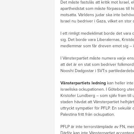
Det måste fastslås att kritik mot Israel, 
apartheidstat som måste förpassas till h
motsatta. Världens judar ska inte behö
Israel nu bedriver i Gaza, vilket en stor 
I ett rimligt medieklimat borde det vara
sig. Det borde vara Liberalernas, Kri
medlemmar som får dreven emot sig – ist
I Vänsterpartiet måste numera varje ens
att det är en stat som bedriver folkmor
Nooshi Dadgostar i SVT:s partiledardeba
Vänsterpartiets ledning
kan heller inte
israeliska ockupationen. I Göteborg ut
Kristofer Lundberg – som själv fram till
staden hävdat att Vänsterpartiet helhjär
uttryckt sympatier för PFLP. En sekulär 
Palestina fritt från ockupation.
PFLP är inte terrorstämplade av FN, men
Därför kan inte Vänsterpartiet accepter