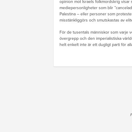
opinion mot Israels folkmordskrig visar s
mediepersonligheter som blir ”cancelade”
Palestina – eller personer som proteste
misstänkliggörs och smutskastas av eli
För de tusentals människor som varje ve
övergrepp och den imperialistiska världs
helt enkelt inte är ett dugligt parti för a
P