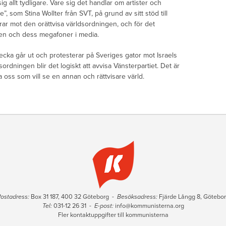
ig allt tydligare. Vare sig det handlar om artister och
, som Stina Wollter från SVT, på grund av sitt stöd till
rar mot den orättvisa världsordningen, och för det
ten och dess megafoner i media.
cka går ut och protesterar på Sveriges gator mot Israels
ordningen blir det logiskt att avvisa Vänsterpartiet. Det är
lla oss som vill se en annan och rättvisare värld.
ostadress:
Box 31 187, 400 32 Göteborg -
Besöksadress:
Fjärde Långg 8, Götebo
Tel:
031-12 26 31 -
E-post:
info@kommunisterna.org
Fler kontaktuppgifter till kommunisterna