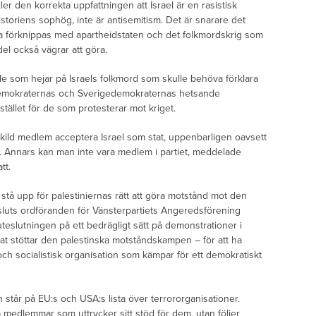
eller den korrekta uppfattningen att Israel är en rasistisk
istoriens sophög, inte är antisemitism. Det är snarare det
va förknippas med apartheidstaten och det folkmordskrig som
del också vägrar att göra.
 de som hejar på Israels folkmord som skulle behöva förklara
stdemokraternas och Sverigedemokraternas hetsande
ället för de som protesterar mot kriget.
kild medlem acceptera Israel som stat, uppenbarligen oavsett
d. Annars kan man inte vara medlem i partiet, meddelade
tt.
 stå upp för palestiniernas rätt att göra motstånd mot den
esluts ordföranden för Vänsterpartiets Angeredsförening
 uteslutningen på ett bedrägligt sätt på demonstrationer i
tat stöttar den palestinska motståndskampen – för att ha
och socialistisk organisation som kämpar för ett demokratiskt
 står på EU:s och USA:s lista över terrororganisationer.
a medlemmar som uttrycker sitt stöd för dem, utan följer