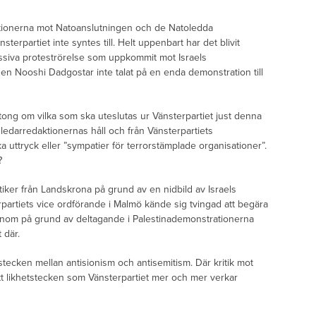
ationerna mot Natoanslutningen och de Natoledda
erpartiet inte syntes till. Helt uppenbart har det blivit
siva proteströrelse som uppkommit mot Israels
den Nooshi Dadgostar inte talat på en enda demonstration till
etong om vilka som ska uteslutas ur Vänsterpartiet just denna
darredaktionernas håll och från Vänsterpartiets
ska uttryck eller ”sympatier för terrorstämplade organisationer”.
?
itiker från Landskrona på grund av en nidbild av Israels
partiets vice ordförande i Malmö kände sig tvingad att begära
 honom på grund av deltagande i Palestinademonstrationerna
 där.
stecken mellan antisionism och antisemitism. Där kritik mot
 Ett likhetstecken som Vänsterpartiet mer och mer verkar