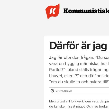
Hoppa till huvudinnehåll
Därför är ja
Jag får ofta den frågan. ”Du s
vara en hygglig människa, hur
Partiet?” Ibland ställs frågan a
i huvet, eller…?” och då finns d
”om du skulle ta och nyktra till!
2009-09-28
Men oftast vill folk verkligen veta. Ja, p
de kanske missat något. Och jag brukar