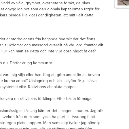
värld av våld, grymhet, överhetens förakt, de rikas
 det ohyggliga hot som den globala kapitalismen utgör för
s pinade lilla klot i oändligheten, att mitt i allt detta
t är storbolagens fria härjande överallt där det finns
r, sjukdomar och massdöd överallt på vår jord, framför allt
? Hur kan man se detta och inte vilja göra något åt det?
h nu. Därför är jag kommunist.
at vare sig vilja eller handling att göra annat än att bevara
e kunna annat? Utslagning och klassklyftor är ju själva
a systemet vilar. Rättvisans absoluta motpol.
söka vara en rättvisans förkämpe. Efter bästa förmåga.
nslomässiga skäl. Jag känner det i magen, i huden. Jag blir
sveken från dem som tycks ha gjort till livsuppgift att
 sin egen plats i toppen. Men samtidigt tycker jag oändligt
vindarna mot min hud, när de strömmar mot mig från