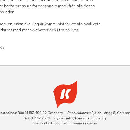
r-barbarernas uniformsstinna tempel, från alla dessa
ens öden.
som en människa. Jag är kommunist för att alla skall veta
daritet med mänskligheten och i tro på livet.
ist
ostadress:
Box 31 187, 400 32 Göteborg -
Besöksadress:
Fjärde Långg 8, Götebo
Tel:
031-12 26 31 -
E-post:
info@kommunisterna.org
Fler kontaktuppgifter till kommunisterna