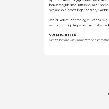
bonusmogulernas lufttunna salar, bomba
skojare och brottslingar som styr värld
Jag är kommunist för jag vill känna mig 
var de har mig. Jag är kommunist av soli
SVEN WOLLTER
Skådespelare, kulturarbetare och kommun
P