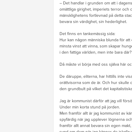
– Det handlar i grunden om att i dagens 
omättliga girighet, imperiets terror och
mänsklighetens fortlevnad på detta stackar
bevara sin värdighet, sin hederlighet.
Det finns en tankemässig sida:
Hur kan någon människa blunda för att de
minsta vinst att vinna, som skapar hunge
i den fattiga världen, men inte bara där
Då måste vi börja med oss själva här oc
De däruppe, eliterna, har hittills inte vis
orättvisorna som de är. Och hur skulle d
den grundbult på vilket det kapitalistisk
Jag är kommunist därför att jag vill för
Under min korta stund på jorden.
Men framför allt är jag kommunist av kä
spyfärdig när jag upplever lögnerna och 
framför allt annat bevara sin egen makt,
synd om dem när jag känner de iskalla 