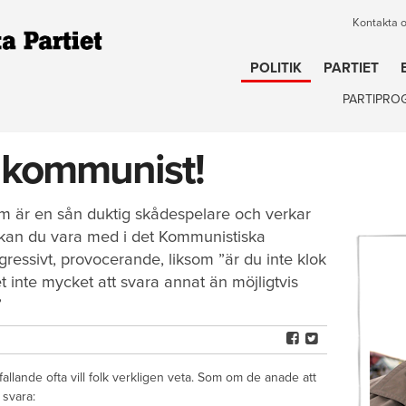
Kontakta 
POLITIK
PARTIET
PARTIPRO
g kommunist!
om är en sån duktig skådespelare och verkar
 kan du vara med i det Kommunistiska
ggressivt, provocerande, liksom ”är du inte klok
et inte mycket att svara annat än möjligtvis
”
åfallande ofta vill folk verkligen veta. Som om de anade att
 svara: