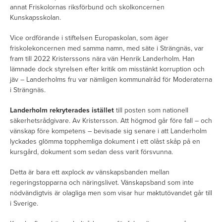
annat Friskolornas riksförbund och skolkoncernen
Kunskapsskolan.
Vice ordförande i stiftelsen Europaskolan, som äger
friskolekoncernen med samma namn, med säte i Strängnäs, var
fram till 2022 Kristerssons nära vän Henrik Landerholm. Han
lämnade dock styrelsen efter kritik om misstänkt korruption och
jäv – Landerholms fru var nämligen kommunalråd för Moderaterna
i Strängnäs.
Landerholm rekryterades istället
till posten som nationell
säkerhetsrådgivare. Av Kristersson. Att högmod går före fall – och
vänskap före kompetens – bevisade sig senare i att Landerholm
lyckades glömma topphemliga dokument i ett olåst skåp på en
kursgård, dokument som sedan dess varit försvunna.
Detta är bara ett axplock av vänskapsbanden mellan
regeringstopparna och näringslivet. Vänskapsband som inte
nödvändigtvis är olagliga men som visar hur maktutövandet går till
i Sverige.