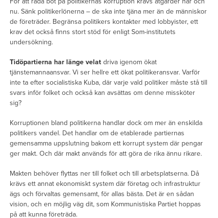
För att råda bot på politikernas korruption krävs åtgärder här och
nu. Sänk politikerlönerna – de ska inte tjäna mer än de människor
de företräder. Begränsa politikers kontakter med lobbyister, ett
krav det också finns stort stöd för enligt Som-institutets
undersökning.
Tidöpartierna har länge velat
driva igenom ökat
tjänstemannaansvar. Vi ser hellre ett ökat politikeransvar. Varför
inte ta efter socialistiska Kuba, där varje vald politiker måste stå till
svars inför folket och också kan avsättas om denne missköter
sig?
Korruptionen bland politikerna handlar dock om mer än enskilda
politikers vandel. Det handlar om de etablerade partiernas
gemensamma uppslutning bakom ett korrupt system där pengar
ger makt. Och där makt används för att göra de rika ännu rikare.
Makten behöver flyttas ner till folket och till arbetsplatserna. Då
krävs ett annat ekonomiskt system där företag och infrastruktur
ägs och förvaltas gemensamt, för allas bästa. Det är en sådan
vision, och en möjlig väg dit, som Kommunistiska Partiet hoppas
på att kunna företräda.