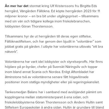
Än mer har det
stormat kring Ulf Kristerssons fru Birgitta Eds
herrgård, Vängården Fållökna. Ed köpte herrgården 2023 för 11
miljoner kronor – en bra bit under utgångspriset – tillsammans
med sin vän och tidigare kollega inom friskolebranschen,
lobbyisten Göran Thorstensson.
Tillsammans hyr de ut herrgården till deras egen stiftelse,
Fållöknastiftelsen, och har genom den bjudit in ”volontärer” som
jobbat gratis på gården. I utbyte har volontärerna utlovats ”ett bra
nätverk”.
Volontärerna har varit idel lobbyister och styrelseproffs. Här finns
höjdare på pr-byråer, chefer på Svenskt Näringsliv och toppar
inom bland annat Scania och Nordea. Enligt Aftonbladet har
åtminstone två av volontärerna senare fått högavlönade
positioner inom statliga myndigheter eller på regeringskansliet.
Tankesmedjan Balans har i samband med avslöjandet påmint om
kopplingarna mellan statsministerparet å ena sidan, och
friskolelobbyisterna Göran Thorstensson och Anders Hultin samt
Stiftelsen Europaskolan å andra sidan. Hultin är grundare till bland