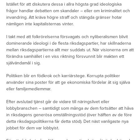
Istället för att diskutera dessa i allra högsta grad ideologiska
frågor handlar debatten om skandaler – eller om kriminalitet och
invandring. Att kräva högre straff och stängda gränser hotar
nämligen inte kapitalisternas vinter.
I takt med att folkrörelserna försvagats och nyliberalismen blivit
dominerande ideologi i de flesta riksdagspartier, har skillnaderna
mellan riksdagspartierna allt mer suddats ut. När visionerna om att
förändra samhället i en viss riktning försvunnit blir makten ett
självändamål i sig.
Politiken blir en födkrok och karriärstege. Korrupta politiker
använder sina poster för att ge ekonomiska fördelar åt sig själva
eller familjemedlemmar.
Efter avslutad tjänst går de vidare till näringslivet eller
lobbybranschen – samtidigt som många av dem fortsätter att håva
in riksdagens generösa omställningsstöd (över hälften av de före
detta riksdagspolitikerna får detta stöd). Det näst vanligaste nya
jobbet för dem var lobbyist.