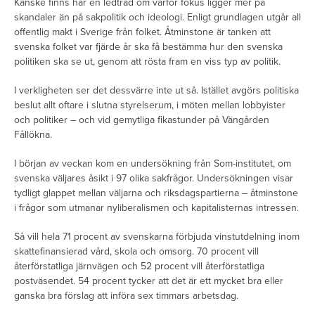
Kanske finns här en ledtråd om varför fokus ligger mer på
skandaler än på sakpolitik och ideologi. Enligt grundlagen utgår all
offentlig makt i Sverige från folket. Åtminstone är tanken att
svenska folket var fjärde år ska få bestämma hur den svenska
politiken ska se ut, genom att rösta fram en viss typ av politik.
I verkligheten ser det dessvärre inte ut så. Istället avgörs politiska
beslut allt oftare i slutna styrelserum, i möten mellan lobbyister
och politiker – och vid gemytliga fikastunder på Vängården
Fållökna.
I början av veckan kom en undersökning från Som-institutet, om
svenska väljares åsikt i 97 olika sakfrågor. Undersökningen visar
tydligt glappet mellan väljarna och riksdagspartierna – åtminstone
i frågor som utmanar nyliberalismen och kapitalisternas intressen.
Så vill hela 71 procent av svenskarna förbjuda vinstutdelning inom
skattefinansierad vård, skola och omsorg. 70 procent vill
återförstatliga järnvägen och 52 procent vill återförstatliga
postväsendet. 54 procent tycker att det är ett mycket bra eller
ganska bra förslag att införa sex timmars arbetsdag.