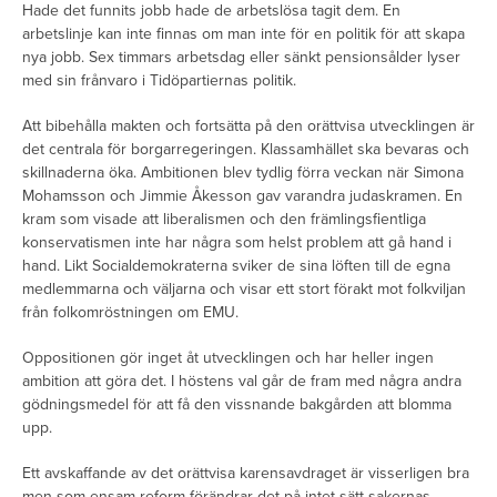
Hade det funnits jobb hade de arbetslösa tagit dem. En
arbetslinje kan inte finnas om man inte för en politik för att skapa
nya jobb. Sex timmars arbetsdag eller sänkt pensionsålder lyser
med sin frånvaro i Tidöpartiernas politik.
Att bibehålla makten och fortsätta på den orättvisa utvecklingen är
det centrala för borgarregeringen. Klassamhället ska bevaras och
skillnaderna öka. Ambitionen blev tydlig förra veckan när Simona
Mohamsson och Jimmie Åkesson gav varandra judaskramen. En
kram som visade att liberalismen och den främlingsfientliga
konservatismen inte har några som helst problem att gå hand i
hand. Likt Socialdemokraterna sviker de sina löften till de egna
medlemmarna och väljarna och visar ett stort förakt mot folkviljan
från folkomröstningen om EMU.
Oppositionen gör inget åt utvecklingen och har heller ingen
ambition att göra det. I höstens val går de fram med några andra
gödningsmedel för att få den vissnande bakgården att blomma
upp.
Ett avskaffande av det orättvisa karensavdraget är visserligen bra
men som ensam reform förändrar det på intet sätt sakernas