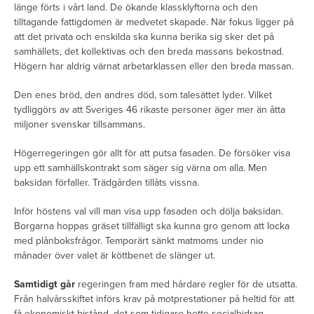
länge förts i vårt land. De ökande klassklyftorna och den
tilltagande fattigdomen är medvetet skapade. När fokus ligger på
att det privata och enskilda ska kunna berika sig sker det på
samhällets, det kollektivas och den breda massans bekostnad.
Högern har aldrig värnat arbetarklassen eller den breda massan.
Den enes bröd, den andres död, som talesättet lyder. Vilket
tydliggörs av att Sveriges 46 rikaste personer äger mer än åtta
miljoner svenskar tillsammans.
Högerregeringen gör allt för att putsa fasaden. De försöker visa
upp ett samhällskontrakt som säger sig värna om alla. Men
baksidan förfaller. Trädgården tillåts vissna.
Inför höstens val vill man visa upp fasaden och dölja baksidan.
Borgarna hoppas gräset tillfälligt ska kunna gro genom att locka
med plånboksfrågor. Temporärt sänkt matmoms under nio
månader över valet är köttbenet de slänger ut.
Samtidigt går
regeringen fram med hårdare regler för de utsatta.
Från halvårsskiftet införs krav på motprestationer på heltid för att
få ekonomiskt bistånd, det som tidigare hette socialbidrag.