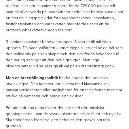
tillstånd eller gör situationen bättre för de 729.000 fattiga. Vill
man på allvar vända på utvecklingen hade valet behövt handla om
en återställningspolitik där förmögenhetsskatten, arvsskatten,
fastighetsskatten och värnskatten återinfördes samt att de
orättvisa jobbskatteavdragen tas bort.
Rustningsvansinnet behöver stoppas. Slöseriet till militären
upphöra. Då hade välfärden kunnat täppa till en del av de hål som
den nyliberala politiken skapat och den svältfödda bakgården få
den näring som gör att den börja gro igen. Men inga
riksdagspartier vill se eller gå till val på en återställningspoltik.
Men en återställningspolitik
hejdar endast den negativa
utvecklingen. Den kommer inte tillrätta med klassamhället,
massarbetslösheten eller möjligheten för ensamstående mammor
att åka på semester och betala sina skulder.
För att ändra på detta räcker det inte med reformistiska
gödningsmedel utan de vissna plantorna måste få ett helt nytt liv.
Ska trädgården blomstra igen behöver den grävas om från
grunden.