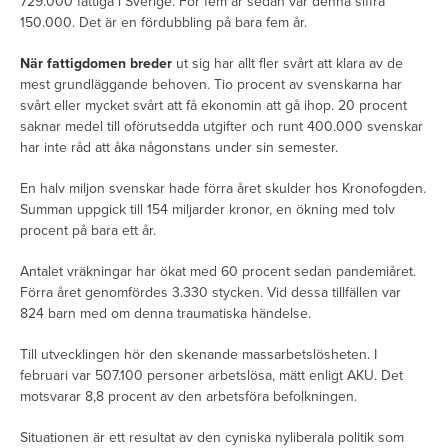
729.000 fattiga i Sverige. För fem år sedan var denna siffra
150.000. Det är en fördubbling på bara fem år.
När fattigdomen breder
ut sig har allt fler svårt att klara av de
mest grundläggande behoven. Tio procent av svenskarna har
svårt eller mycket svårt att få ekonomin att gå ihop. 20 procent
saknar medel till oförutsedda utgifter och runt 400.000 svenskar
har inte råd att åka någonstans under sin semester.
En halv miljon svenskar hade förra året skulder hos Kronofogden.
Summan uppgick till 154 miljarder kronor, en ökning med tolv
procent på bara ett år.
Antalet vräkningar har ökat med 60 procent sedan pandemiåret.
Förra året genomfördes 3.330 stycken. Vid dessa tillfällen var
824 barn med om denna traumatiska händelse.
Till utvecklingen hör den skenande massarbetslösheten. I
februari var 507.100 personer arbetslösa, mätt enligt AKU. Det
motsvarar 8,8 procent av den arbetsföra befolkningen.
Situationen är ett resultat av den cyniska nyliberala politik som