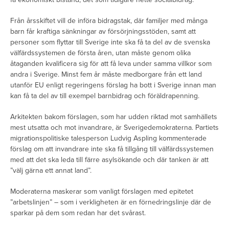
Från årsskiftet vill de införa bidragstak, där familjer med många
barn får kraftiga sänkningar av försörjningsstöden, samt att
personer som flyttar till Sverige inte ska få ta del av de svenska
välfärdssystemen de första åren, utan måste genom olika
åtaganden kvalificera sig för att få leva under samma villkor som
andra i Sverige. Minst fem år måste medborgare från ett land
utanför EU enligt regeringens förslag ha bott i Sverige innan man
kan få ta del av till exempel barnbidrag och föräldrapenning.
Arkitekten bakom förslagen, som har udden riktad mot samhällets
mest utsatta och mot invandrare, är Sverigedemokraterna. Partiets
migrationspolitiske talesperson Ludvig Aspling kommenterade
förslag om att invandrare inte ska få tillgång till välfärdssystemen
med att det ska leda till färre asylsökande och där tanken är att
”välj gärna ett annat land”.
Moderaterna maskerar som vanligt förslagen med epitetet
”arbetslinjen” – som i verkligheten är en förnedringslinje där de
sparkar på dem som redan har det svårast.