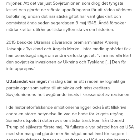
miljoner. Att det var just Sovjetunionen som drog det tyngsta
lasset och gjorde de största uppoffringarna för att rädda världens
befolkning undan det nazistiska giftet har varit glasklart och
oomtvistat ända sedan segerdagen 9 maj 1945. Ändå försöker
mörka krafter utifrån politiska syften skriva om historien.
2015 besökte Ukrainas dåvarande premiärminister Arsenij
Jatsenjuk Tyskland och Angela Merkel. Inför medieuppbådet fick
han oemotsagd säga om andra världskriget att ”vi minns alla klart
den sovjetiska invasionen av Ukraina och Tyskland […] Den får
inte upprepas.”
Uttalandet var inget
misstag utan är ett i raden av lögnaktiga
partsinlagor som syftar till att sänka och misskreditera
Sovjetunionens helt avgörande insats i krossandet av nazismen.
I de historieförfalskande ambitionerna ligger också att tillskriva
andra en större betydelse än vad de hade för krigets utgång.
Senaste utspelet i detta revisionistiska träsk kom från Donald
Trump på självaste första maj. På fullaste allvar påstod han att USA
med stor marginal gjorde mer än något annat land för segern i