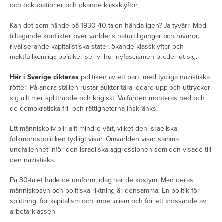
och ockupationer och ökande klassklyftor.
Kan det som hände på 1930-40-talen hända igen? Ja tyvärr. Med
tilltagande konflikter över världens naturtillgångar och råvaror,
rivaliserande kapitalistiska stater, ökande klassklyftor och
maktfullkomliga politiker ser vi hur nyfascismen breder ut sig.
Här i Sverige dikteras
politiken av ett parti med tydliga nazistiska
rötter. På andra ställen rustar auktoritära ledare upp och uttrycker
sig allt mer splittrande och krigiskt. Välfärden monteras ned och
de demokratiska fri- och rättigheterna inskränks.
Ett människoliv blir allt mindre värt, vilket den israeliska
folkmordspolitiken tydligt visar. Omvärlden visar samma
undfallenhet inför den israeliska aggressionen som den visade till
den nazistiska.
På 30-talet hade de uniform, idag har de kostym. Men deras
människosyn och politiska riktning är densamma. En politik för
splittring, för kapitalism och imperialism och för ett krossande av
arbetarklassen.