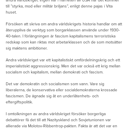
andra världskriget. Ingen var i närheten av USA när det kommer
till ”styrka, mod eller militär briljans”, enligt denne pajas i Vita
huset.
Försöken att skriva om andra världskrigets historia handlar om att
återuppliva de verktyg som borgarklassen använde under 1930-
40-talen. I förlängningen är fascism kapitalismens terroristiska
redskap som kan riktas mot arbetarklassen och de som motsätter
sig maktens ambitioner.
Andra världskriget var ett kapitalistiskt omfördelningskrig och ett
imperialistiskt aggressionskrig. Men det var också ett krig mellan
socialism och kapitalism, mellan demokrati och fascism.
Det var demokratin och socialismen som vann. Vare sig
liberalerna, de konservativa eller socialdemokraterna krossade
fascismen. De ägnade sig åt en underlåtenhets- och
eftergiftspolitik.
I omtolkningen av andra världskriget försöker borgerliga
debattörer få det till att Nazityskland och Sovjetunionen var
allierade via Molotov-Ribbentrop-pakten. Fakta är att det var en