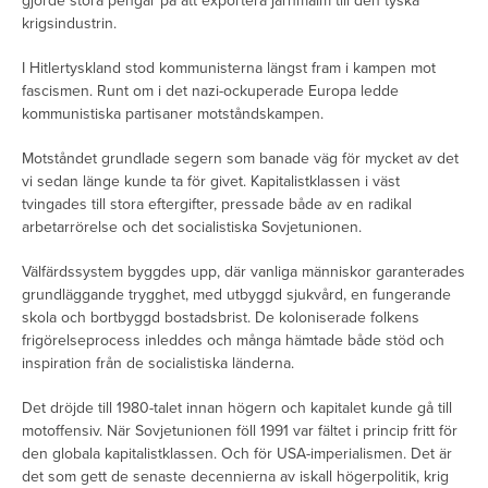
gjorde stora pengar på att exportera järnmalm till den tyska
krigsindustrin.
I Hitlertyskland stod kommunisterna längst fram i kampen mot
fascismen. Runt om i det nazi-ockuperade Europa ledde
kommunistiska partisaner motståndskampen.
Motståndet grundlade segern som banade väg för mycket av det
vi sedan länge kunde ta för givet. Kapitalistklassen i väst
tvingades till stora eftergifter, pressade både av en radikal
arbetarrörelse och det socialistiska Sovjetunionen.
Välfärdssystem byggdes upp, där vanliga människor garanterades
grundläggande trygghet, med utbyggd sjukvård, en fungerande
skola och bortbyggd bostadsbrist. De koloniserade folkens
frigörelseprocess inleddes och många hämtade både stöd och
inspiration från de socialistiska länderna.
Det dröjde till 1980-talet innan högern och kapitalet kunde gå till
motoffensiv. När Sovjetunionen föll 1991 var fältet i princip fritt för
den globala kapitalistklassen. Och för USA-imperialismen. Det är
det som gett de senaste decennierna av iskall högerpolitik, krig