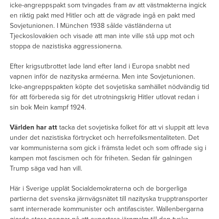
icke-angreppspakt som tvingades fram av att västmakterna ingick
en riktig pakt med Hitler och att de vägrade ingå en pakt med
Sovjetunionen. I München 1938 sålde västländerna ut
Tjeckoslovakien och visade att man inte ville stå upp mot och
stoppa de nazistiska aggressionerna.
Efter krigsutbrottet lade land efter land i Europa snabbt ned
vapnen inför de nazityska arméerna. Men inte Sovjetunionen.
Icke-angreppspakten köpte det sovjetiska samhället nödvändig tid
för att förbereda sig för det utrotningskrig Hitler utlovat redan i
sin bok Mein kampf 1924.
Världen har att
tacka det sovjetiska folket för att vi sluppit att leva
under det nazistiska förtrycket och herrefolksmentaliteten. Det
var kommunisterna som gick i främsta ledet och som offrade sig i
kampen mot fascismen och för friheten. Sedan får galningen
Trump säga vad han vill.
Här i Sverige upplät Socialdemokraterna och de borgerliga
partierna det svenska järnvägsnätet till nazityska trupptransporter
samt internerade kommunister och antifascister. Wallenbergarna