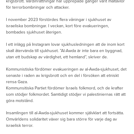
krigsbrott. Vårdinrättningar har upprepade gånger varit måltavlor
för terrorbombningar och attacker.
I november 2023 förstördes flera våningar i sjukhuset av
israeliska bombningar. I veckan, kort före evakueringen,
bombades sjukhuset återigen.
I ett inlägg på Instagram lovar sjukhusledningen att de inom kort
skall återvända till sjukhuset. ”Al-Awda är inte bara en byggnad,
utan ett budskap av värdighet, ett hemland”, skriver de.
Kommunistiska fördömer evakueringen av al-Awda-sjukhuset, det
senaste i raden av krigsbrott och en del i försöken att etniskt
rensa Gaza.
Kommunsitiska Partiet fördömer Israels folkmord, och de krafter
som stödjer folkmordet. Samtidigt stödjer vi palestiniernas rätt att
göra motstånd.
Insamlingen till al-Awda-sjukhuset kommer självklart att fortsätta.
Omvärldens solidaritet växer sig bara större för varje dag av
israelisk terror.