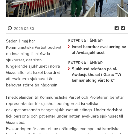
2025-05-30
EXTERNA LÄNKAR
Sedan 1 maj har
Israel beordrar evakuering av
Kommunistiska Partiet bedrivit
al-Awdasjukhuset
en insamling till al-Awda-
sjukhuset, det sista
EXTERNA LÄNKAR
fungerande sjukhuset i norra
Sjukhusdirektören på al-
Gaza. Efter att Israel beordrat
Awdasjukhuset i Gaza: ”Vi
att evakuera sjukhuset är
lämnar aldrig vårt folk”
behovet större än någonsin.
I meddelanden till Kommunistiska Partiet och Proletären berättar
representanter för sjukhusledningen att israeliska
ockupationsarmén tvingat sjukhuset att stänga. Under dödshot
fick personal och patienter under natten evakuera sjukhuset till
Gaza stad.
Evakueringen är ännu ett av oräkneliga exempel på israeliska