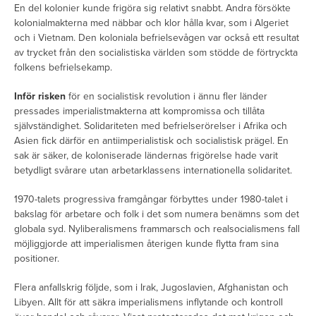
En del kolonier kunde frigöra sig relativt snabbt. Andra försökte
kolonialmakterna med näbbar och klor hålla kvar, som i Algeriet
och i Vietnam. Den koloniala befrielsevågen var också ett resultat
av trycket från den socialistiska världen som stödde de förtryckta
folkens befrielsekamp.
Inför risken
för en socialistisk revolution i ännu fler länder
pressades imperialistmakterna att kompromissa och tillåta
självständighet. Solidariteten med befrielserörelser i Afrika och
Asien fick därför en antiimperialistisk och socialistisk prägel. En
sak är säker, de koloniserade ländernas frigörelse hade varit
betydligt svårare utan arbetarklassens internationella solidaritet.
1970-talets progressiva framgångar förbyttes under 1980-talet i
bakslag för arbetare och folk i det som numera benämns som det
globala syd. Nyliberalismens frammarsch och realsocialismens fall
möjliggjorde att imperialismen återigen kunde flytta fram sina
positioner.
Flera anfallskrig följde, som i Irak, Jugoslavien, Afghanistan och
Libyen. Allt för att säkra imperialismens inflytande och kontroll