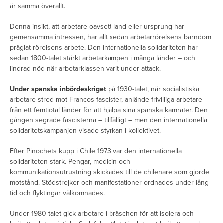
är samma överallt.
Denna insikt, att arbetare oavsett land eller ursprung har
gemensamma intressen, har allt sedan arbetarrörelsens barndom
präglat rörelsens arbete. Den internationella solidariteten har
sedan 1800-talet stärkt arbetarkampen i många länder – och
lindrad nöd när arbetarklassen varit under attack.
Under spanska inbördeskriget
på 1930-talet, när socialistiska
arbetare stred mot Francos fascister, anlände frivilliga arbetare
från ett femtiotal länder för att hjälpa sina spanska kamrater. Den
gången segrade fascisterna – tillfälligt – men den internationella
solidaritetskampanjen visade styrkan i kollektivet.
Efter Pinochets kupp i Chile 1973 var den internationella
solidariteten stark. Pengar, medicin och
kommunikationsutrustning skickades till de chilenare som gjorde
motstånd. Stödstrejker och manifestationer ordnades under lång
tid och flyktingar välkomnades.
Under 1980-talet gick arbetare i bräschen för att isolera och