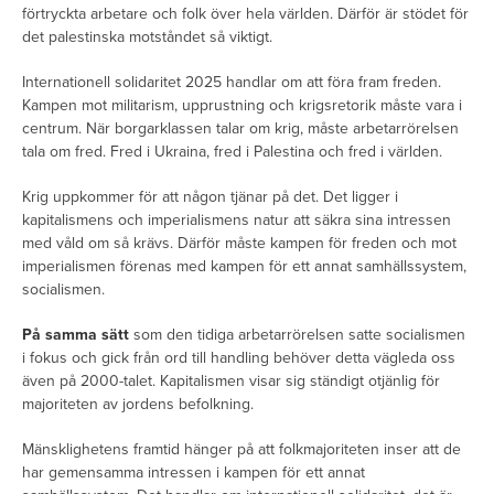
förtryckta arbetare och folk över hela världen. Därför är stödet för
det palestinska motståndet så viktigt.
Internationell solidaritet 2025 handlar om att föra fram freden.
Kampen mot militarism, upprustning och krigsretorik måste vara i
centrum. När borgarklassen talar om krig, måste arbetarrörelsen
tala om fred. Fred i Ukraina, fred i Palestina och fred i världen.
Krig uppkommer för att någon tjänar på det. Det ligger i
kapitalismens och imperialismens natur att säkra sina intressen
med våld om så krävs. Därför måste kampen för freden och mot
imperialismen förenas med kampen för ett annat samhällssystem,
socialismen.
På samma sätt
som den tidiga arbetarrörelsen satte socialismen
i fokus och gick från ord till handling behöver detta vägleda oss
även på 2000-talet. Kapitalismen visar sig ständigt otjänlig för
majoriteten av jordens befolkning.
Mänsklighetens framtid hänger på att folkmajoriteten inser att de
har gemensamma intressen i kampen för ett annat