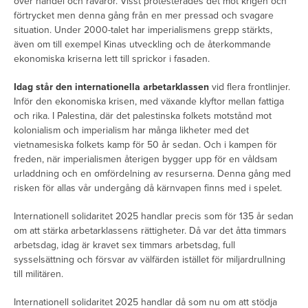
över handel och råvaror. Visst protesterades det mot krigen och
förtrycket men denna gång från en mer pressad och svagare
situation. Under 2000-talet har imperialismens grepp stärkts,
även om till exempel Kinas utveckling och de återkommande
ekonomiska kriserna lett till sprickor i fasaden.
Idag står den internationella arbetarklassen
vid flera frontlinjer.
Inför den ekonomiska krisen, med växande klyftor mellan fattiga
och rika. I Palestina, där det palestinska folkets motstånd mot
kolonialism och imperialism har många likheter med det
vietnamesiska folkets kamp för 50 år sedan. Och i kampen för
freden, när imperialismen återigen bygger upp för en våldsam
urladdning och en omfördelning av resurserna. Denna gång med
risken för allas vår undergång då kärnvapen finns med i spelet.
Internationell solidaritet 2025 handlar precis som för 135 år sedan
om att stärka arbetarklassens rättigheter. Då var det åtta timmars
arbetsdag, idag är kravet sex timmars arbetsdag, full
sysselsättning och försvar av välfärden istället för miljardrullning
till militären.
Internationell solidaritet 2025 handlar då som nu om att stödja