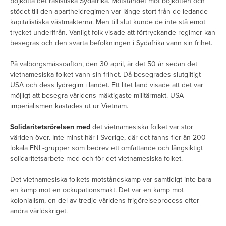
bojkotta det rasistiska Sydafrika. Motståndet mot bojkotten och
stödet till den apartheidregimen var länge stort från de ledande
kapitalistiska västmakterna. Men till slut kunde de inte stå emot
trycket underifrån. Vanligt folk visade att förtryckande regimer kan
besegras och den svarta befolkningen i Sydafrika vann sin frihet.
På valborgsmässoafton, den 30 april, är det 50 år sedan det
vietnamesiska folket vann sin frihet. Då besegrades slutgiltigt
USA och dess lydregim i landet. Ett litet land visade att det var
möjligt att besegra världens mäktigaste militärmakt. USA-
imperialismen kastades ut ur Vietnam.
Solidaritetsrörelsen med
det vietnamesiska folket var stor
världen över. Inte minst här i Sverige, där det fanns fler än 200
lokala FNL-grupper som bedrev ett omfattande och långsiktigt
solidaritetsarbete med och för det vietnamesiska folket.
Det vietnamesiska folkets motståndskamp var samtidigt inte bara
en kamp mot en ockupationsmakt. Det var en kamp mot
kolonialism, en del av tredje världens frigörelseprocess efter
andra världskriget.