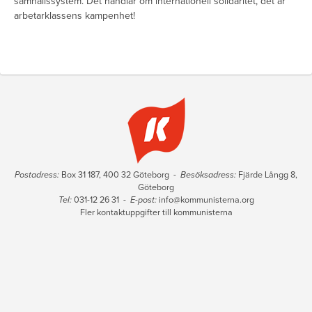
samhällssystem. Det handlar om internationell solidaritet, det är
arbetarklassens kampenhet!
Postadress:
Box 31 187, 400 32 Göteborg -
Besöksadress:
Fjärde Långg 8,
Göteborg
Tel:
031-12 26 31 -
E-post:
info@kommunisterna.org
Fler kontaktuppgifter till kommunisterna