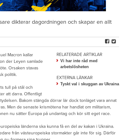
sare dikterar dagordningen och skapar en allt
RELATERADE ARTIKLAR
uel Macron kallar
Vi har inte råd med
 von der Leyen samlade
arbetslösheten
möte. Orsaken stavas
 politik.
EXTERNA LÄNKAR
Tyskt val i skuggan av Ukraina
s tull på stål och
er att darra. Offentligt
tydelsen. Bakom stängda dörrar lär dock tonläget vara annat
ras. Men de senaste krismötena har handlat om militarism,
onen nu sätter Europa på undantag och kör sitt eget race.
 europeiska länderna ska kunna få en del av kakan i Ukraina.
ledare från västeuropeiska stormakter går inte för sig. Därför
n nu formera sina trupper.