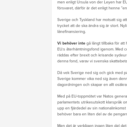
men enligt Ursula von der Leyen har E
försvaret, därför är det enligt henne ”e
Sverige och Tyskland har motsatt sig 
trycket att de ska ändra sig är stort. 
lånefinansiering.
Vi behöver inte
gå långt tillbaka för at
EU:s återhämtningsfond igenom. Med c
räddas efter brexit och krisande sydeur
denna fond, varav vi svenska skattebetala
Då vek Sverige ned sig och gick med på a
Sverige kommer vika ned sig även denna
dagordningen och skapar en allt osäkrare 
Med på EU-toppmötet var Natos generals
parlamentets utrikesutskott klarspråk o
upp en fjärdedel av sin nationalinkomst
behöver bara en liten del av de pengarna
Men det är verkligen ingen liten del de