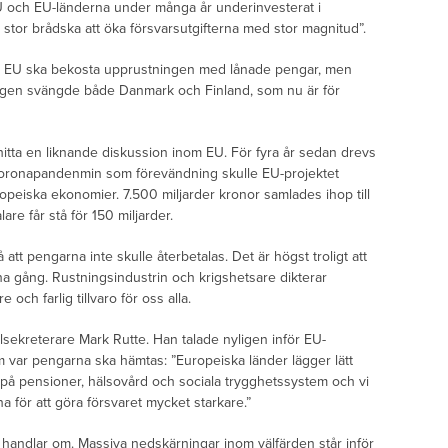
U och EU-länderna under många år underinvesterat i
n stor brådska att öka försvarsutgifterna med stor magnitud”.
att EU ska bekosta upprustningen med lånade pengar, men
Nyligen svängde både Danmark och Finland, som nu är för
t hitta en liknande diskussion inom EU. För fyra år sedan drevs
oronapandenmin som förevändning skulle EU-projektet
opeiska ekonomier. 7.500 miljarder kronor samlades ihop till
re får stå för 150 miljarder.
tt pengarna inte skulle återbetalas. Det är högst troligt att
 gång. Rustningsindustrin och krigshetsare dikterar
och farlig tillvaro för oss alla.
ekreterare Mark Rutte. Han talade nyligen inför EU-
m var pengarna ska hämtas: ”Europeiska länder lägger lätt
 på pensioner, hälsovård och sociala trygghetssystem och vi
 för att göra försvaret mycket starkare.”
t handlar om. Massiva nedskärningar inom välfärden står inför