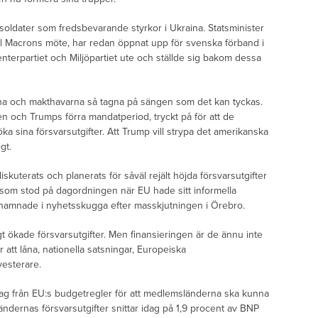
a soldater som fredsbevarande styrkor i Ukraina. Statsminister
till Macrons möte, har redan öppnat upp för svenska förband i
enterpartiet och Miljöpartiet ute och ställde sig bakom dessa
rna och makthavarna så tagna på sängen som det kan tyckas.
n och Trumps förra mandatperiod, tryckt på för att de
ka sina försvarsutgifter. Att Trump vill strypa det amerikanska
gt.
iskuterats och planerats för såväl rejält höjda försvarsutgifter
 som stod på dagordningen när EU hade sitt informella
 hamnade i nyhetsskugga efter masskjutningen i Örebro.
 ökade försvarsutgifter. Men finansieringen är de ännu inte
att låna, nationella satsningar, Europeiska
vesterare.
ag från EU:s budgetregler för att medlemsländerna ska kunna
ländernas försvarsutgifter snittar idag på 1,9 procent av BNP