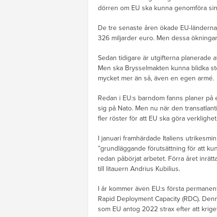
dörren om EU ska kunna genomföra sina 
De tre senaste åren ökade EU-ländernas 
326 miljarder euro. Men dessa ökningar
Sedan tidigare är utgifterna planerade
Men ska Brysselmakten kunna blidka st
mycket mer än så, även en egen armé.
Redan i EU:s barndom fanns planer på e
sig på Nato. Men nu när den transatlantis
fler röster för att EU ska göra verklighe
I januari framhärdade Italiens utrikesmi
”grundläggande förutsättning för att kun
redan påbörjat arbetet. Förra året inrä
till litauern Andrius Kubilius.
I år kommer även EU:s första permanenta 
Rapid Deployment Capacity (RDC). Denna
som EU antog 2022 strax efter att kriget 