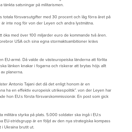
tänkta satsningar på militarismen.
totala försvarsutgifter med 30 procent och låg förra året på
 är inte nog för von der Leyen och andra lystmätna.
 att öka med över 100 miljarder euro de kommande två åren.
orebror USA och sina egna stormaktsambitioner krävs
n EU-armé. Då valde de västeuropeiska länderna att förlita
ka länken knakar i fogarna och riskerar att brytas höjs allt
t av planerna.
nister Antonio Tajani det då det enligt honom är en
na ha en effektiv europeisk utrikespolitik”. von der Leyen har
ttade hon EU:s första försvarskommissionär. En post som gick
militära styrka på plats. 5.000 soldater ska ingå i EU:s
 EU-stridsgrupp är en följd av den nya strategiska kompass
i Ukraina brutit ut.