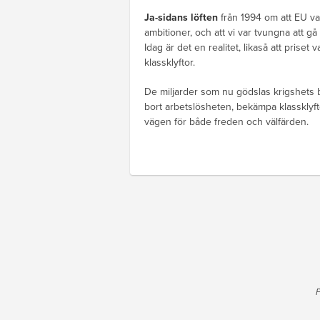
Ja-sidans löften
från 1994 om att EU va
ambitioner, och att vi var tvungna att g
Idag är det en realitet, likaså att prise
klassklyftor.
De miljarder som nu gödslas krigshets bo
bort arbetslösheten, bekämpa klassklyfto
vägen för både freden och välfärden.
P