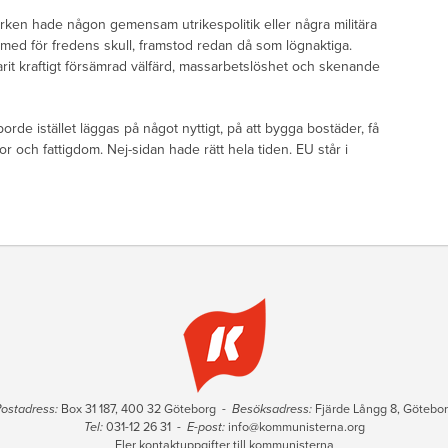
rken hade någon gemensam utrikespolitik eller några militära
å med för fredens skull, framstod redan då som lögnaktiga.
t varit kraftigt försämrad välfärd, massarbetslöshet och skenande
rde istället läggas på något nyttigt, på att bygga bostäder, få
r och fattigdom. Nej-sidan hade rätt hela tiden. EU står i
ostadress:
Box 31 187, 400 32 Göteborg -
Besöksadress:
Fjärde Långg 8, Götebo
Tel:
031-12 26 31 -
E-post:
info@kommunisterna.org
Fler kontaktuppgifter till kommunisterna