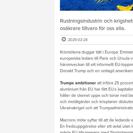
Rustningsindustrin och krigshet
osäkrare tillvaro för oss alla.
2025-02-24
Krismötena duggar tätt i Europa. Emman
europeiska ledare till Paris och Ursula
häromveckan till ett informellt EU-topp
Donald Trump och en omlagd amerikansk
Trumps ambitioner
att införa 25 procent
aluminium från EU har fått EU:s kapitalist
håller de skenet uppe och tonar ned be
och motåtgärder och krisplaner diskute
Ukrainakriget och att Trumpadministrati
Macrons möte syftar till att de ledande
En fredsuppgörelse eller ett avtal utan 
måste EU tillsammans med Storbritannie