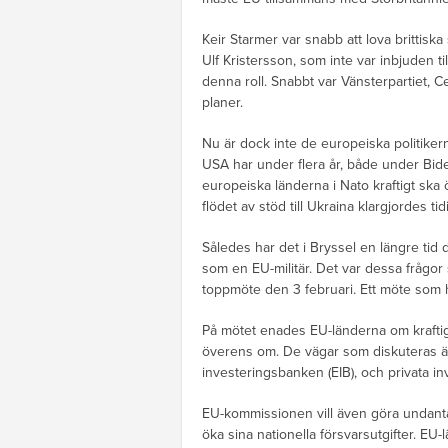
Keir Starmer var snabb att lova brittisk
Ulf Kristersson, som inte var inbjuden 
denna roll. Snabbt var Vänsterpartiet, C
planer.
Nu är dock inte de europeiska politike
USA har under flera år, både under Bide
europeiska länderna i Nato kraftigt ska ö
flödet av stöd till Ukraina klargjordes tidi
Således har det i Bryssel en längre tid d
som en EU-militär. Det var dessa frågor
toppmöte den 3 februari. Ett möte som
På mötet enades EU-länderna om kraftigt
överens om. De vägar som diskuteras är 
investeringsbanken (EIB), och privata in
EU-kommissionen vill även göra undant
öka sina nationella försvarsutgifter. EU-