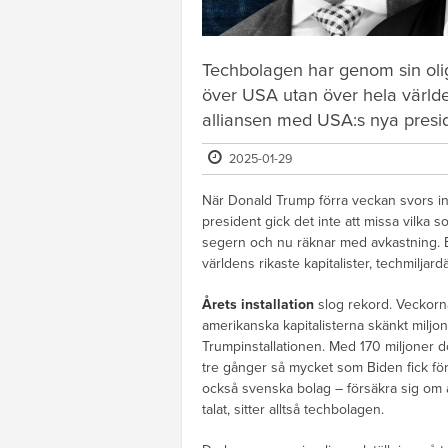
Techbolagen har genom sin oligo
över USA utan över hela världen
alliansen med USA:s nya presi
2025-01-29
När Donald Trump förra veckan svors i
president gick det inte att missa vilka s
segern och nu räknar med avkastning. 
världens rikaste kapitalister, techmiljar
Årets installation
slog rekord. Veckorn
amerikanska kapitalisterna skänkt miljonta
Trumpinstallationen. Med 170 miljoner do
tre gånger så mycket som Biden fick för
också svenska bolag – försäkra sig om a
talat, sitter alltså techbolagen.