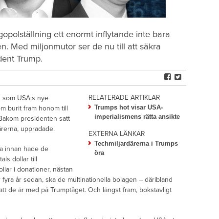
polställning ett enormt inflytande inte bara
. Med miljonmutor ser de nu till att säkra
dent Trump.
RELATERADE ARTIKLAR
n som USA:s nye
Trumps hot visar USA-
om burit fram honom till
imperialismens rätta ansikte
Bakom presidenten satt
därerna, uppradade.
EXTERNA LÄNKAR
Techmiljardärerna i Trumps
a innan hade de
öra
ls dollar till
llar i donationer, nästan
 fyra år sedan, ska de multinationella bolagen – däribland
tt de är med på Trumptåget. Och längst fram, bokstavligt