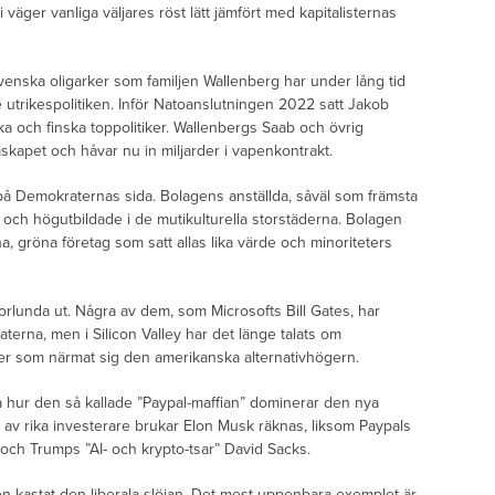
väger vanliga väljares röst lätt jämfört med kapitalisternas
svenska oligarker som familjen Wallenberg har under lång tid
ve utrikespolitiken. Inför Natoanslutningen 2022 satt Jakob
 och finska toppolitiker. Wallenbergs Saab och övrig
kapet och håvar nu in miljarder i vapenkontrakt.
på Demokraternas sida. Bolagens anställda, såväl som främsta
och högutbildade i de mutikulturella storstäderna. Bolagen
na, gröna företag som satt allas lika värde och minoriteters
orlunda ut. Några av dem, som Microsofts Bill Gates, har
erna, men i Silicon Valley har det länge talats om
ster som närmat sig den amerikanska alternativhögern.
 hur den så kallade ”Paypal-maffian” dominerar den nya
av rika investerare brukar Elon Musk räknas, liksom Paypals
och Trumps ”AI- och krypto-tsar” David Sacks.
 kastat den liberala slöjan. Det mest uppenbara exemplet är