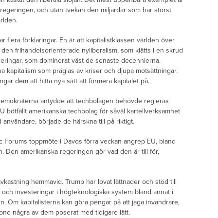
mpregeringen, och utan tvekan den miljardär som har störst
ärlden.
ar flera förklaringar. En är att kapitalistklassen världen över
 den frihandelsorienterade nyliberalism, som klätts i en skrud
rderingar, som dominerat väst de senaste decennierna.
na kapitalism som präglas av kriser och djupa motsättningar.
gar dem att hitta nya sätt att förmera kapitalet på.
 Demokraterna antydde att techbolagen behövde regleras
U bötfällt amerikanska techbolag för såväl kartellverksamhet
nvändare, började de härskna till på riktigt.
c Forums toppmöte i Davos förra veckan angrep EU, bland
 Den amerikanska regeringen gör vad den är till för,
vkastning hemmavid. Trump har lovat lättnader och stöd till
d och investeringar i högteknologiska system bland annat i
ren. Om kapitalisterna kan göra pengar på att jaga invandrare,
tone några av dem poserat med tidigare lätt.