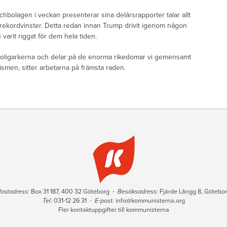
echbolagen i veckan presenterar sina delårsrapporter talar allt
 rekordvinster. Detta redan innan Trump drivit igenom någon
varit riggat för dem hela tiden.
ar oligarkerna och delar på de enorma rikedomar vi gemensamt
lismen, sitter arbetarna på främsta raden.
ostadress:
Box 31 187, 400 32 Göteborg -
Besöksadress:
Fjärde Långg 8, Götebo
Tel:
031-12 26 31 -
E-post:
info@kommunisterna.org
Fler kontaktuppgifter till kommunisterna