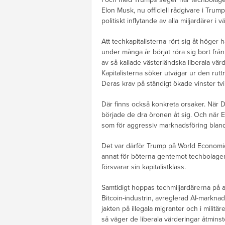
Elon Musk, nu officiell rådgivare i Tru
politiskt inflytande av alla miljardärer i v
Att techkapitalisterna rört sig åt höger h
under många år börjat röra sig bort från
av så kallade västerländska liberala vä
Kapitalisterna söker utvägar ur den rutt
Deras krav på ständigt ökade vinster tvin
Där finns också konkreta orsaker. När
började de dra öronen åt sig. Och när E
som för aggressiv marknadsföring bland a
Det var därför Trump på World Economi
annat för böterna gentemot techbolagen.
försvarar sin kapitalistklass.
Samtidigt hoppas techmiljardärerna på a
Bitcoin-industrin, avreglerad AI-markna
jakten på illegala migranter och i militä
så väger de liberala värderingar åtmins