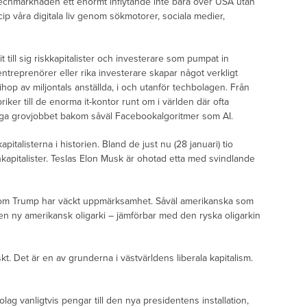
techmarknaden ett enormt inflytande inte bara över USA utan
cip våra digitala liv genom sökmotorer, sociala medier,
t till sig riskkapitalister och investerare som pumpat in
ntreprenörer eller rika investerare skapar något verkligt
ihop av miljontals anställda, i och utanför techbolagen. Från
ker till de enorma it-kontor runt om i världen där ofta
iga grovjobbet bakom såväl Facebookalgoritmer som AI.
kapitalisterna i historien. Bland de just nu (28 januari) tio
hkapitalister. Teslas Elon Musk är ohotad etta med svindlande
bakom Trump har väckt uppmärksamhet. Såväl amerikanska som
n ny amerikansk oligarki – jämförbar med den ryska oligarkin
t. Det är en av grunderna i västvärldens liberala kapitalism.
lag vanligtvis pengar till den nya presidentens installation,