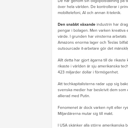
De har genom sin oligopolställning på 
över hela världen. De kontrollerar i prin
mobiltelefoni, AI och annan it-teknik.
Den snabbt växande
industrin har dragi
pengar i bolagen. Men varken kreativa e
värde. I grunden har vinsterna arbetats 
Amazons enorma lager och Teslas bilfabri
outsourcade it-arbetare gör det mänskl
Allt detta har gjort ägarna till de rikaste 
rikaste i världen är sju amerikanska tec
423 miljarder dollar i förmögenhet.
Att techkapitalisterna radar upp sig 
svenska medier har beskrivit dem som e
allierad med Putin.
Fenomenet är dock varken nytt eller rysk
Miljardärerna mutar sig till makt.
I USA skänker alla större amerikanska bo