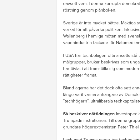
oavsett vem. I denna korrupta demokrati 
röstning genom plånboken.
Sverige är inte mycket bättre. Mäktiga 
verkat för att påverka politiken. Inklusi
Wallenberg i hemliga möten med svenska
vapenindustrin tackade för Natomedlems
I USA har techbolagen ofta ansetts stå 
målgrupper, brukar beskrivas som unga 
har tävlat i att framställa sig som moder
rättigheter främst.
Bland ägarna har det dock ofta sett ann
länge varit varma anhängare av Demokrat
”techhögern”, ultraliberala techkapitali
Så beskriver nättidningen
Investopedia
Trumpadminstrationen. Till denna grupp 
grundare högerextremisten Peter Thiel 
I och med Trumps seger har techbolagen