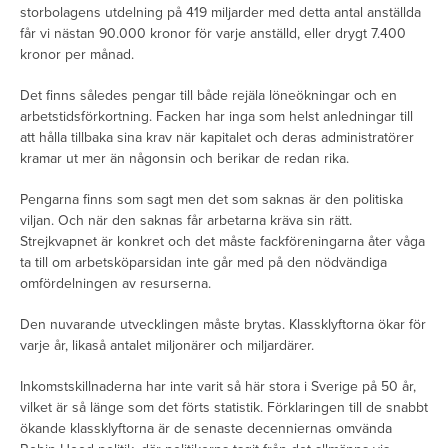
storbolagens utdelning på 419 miljarder med detta antal anställda
får vi nästan 90.000 kronor för varje anställd, eller drygt 7.400
kronor per månad.
Det finns således pengar till både rejäla löneökningar och en
arbetstidsförkortning. Facken har inga som helst anledningar till
att hålla tillbaka sina krav när kapitalet och deras administratörer
kramar ut mer än någonsin och berikar de redan rika.
Pengarna finns som sagt men det som saknas är den politiska
viljan. Och när den saknas får arbetarna kräva sin rätt.
Strejkvapnet är konkret och det måste fackföreningarna åter våga
ta till om arbetsköparsidan inte går med på den nödvändiga
omfördelningen av resurserna.
Den nuvarande utvecklingen måste brytas. Klassklyftorna ökar för
varje år, likaså antalet miljonärer och miljardärer.
Inkomstskillnaderna har inte varit så här stora i Sverige på 50 år,
vilket är så länge som det förts statistik. Förklaringen till de snabbt
ökande klassklyftorna är de senaste decenniernas omvända