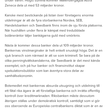
under våren. Högst summa kommer Wallenbergägda Astra
Zeneca dela ut med 53 miljarder kronor.
Kanske mest bestickande på listan över företagens enorma
utdelningar är att de fyra storbankerna Nordea, SEB,
Handelsbanken och Swedbank finns inom de sju första platserna.
När hushållen under flera år kämpat med tredubblade
bolåneräntor täljer bankägarna guld med smörkniv.
Nästa år kommer dessa banker dela ut 109 miljarder kronor.
Bankernas vinstmarginaler är helt enkelt snuskigt höga. Det är en
sjuk bransch som närmast är att se som kriminell. Se bara på de
olika penningtvättskandalerna, där Swedbank är det mest kända
exemplet, och på hur banker och finansinstitut skapar
spekulationsbubblor som kan äventyra stora delar av
samhällsekonomin.
Botemedlet mot bankernas absurda utsugning och utdelning till
ett fåtal rika ägare är att förstatliga bankerna och inrätta offentlig
kontroll över kreditmarknaden. Riksbanken måste dessutom
återigen ställas under demokratisk kontroll, samtidigt som vi gör
oss oberoende av Europeiska centralbankens diktat som är en av