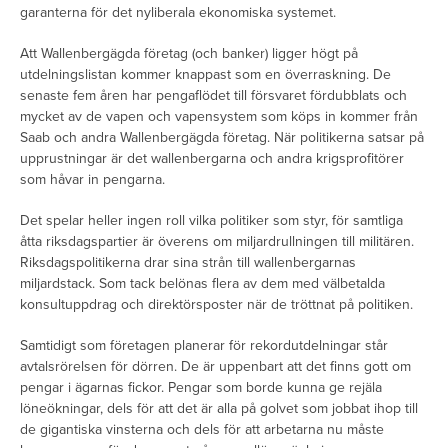
garanterna för det nyliberala ekonomiska systemet.
Att Wallenbergägda företag (och banker) ligger högt på
utdelningslistan kommer knappast som en överraskning. De
senaste fem åren har pengaflödet till försvaret fördubblats och
mycket av de vapen och vapensystem som köps in kommer från
Saab och andra Wallenbergägda företag. När politikerna satsar på
upprustningar är det wallenbergarna och andra krigsprofitörer
som håvar in pengarna.
Det spelar heller ingen roll vilka politiker som styr, för samtliga
åtta riksdagspartier är överens om miljardrullningen till militären.
Riksdagspolitikerna drar sina strån till wallenbergarnas
miljardstack. Som tack belönas flera av dem med välbetalda
konsultuppdrag och direktörsposter när de tröttnat på politiken.
Samtidigt som företagen planerar för rekordutdelningar står
avtalsrörelsen för dörren. De är uppenbart att det finns gott om
pengar i ägarnas fickor. Pengar som borde kunna ge rejäla
löneökningar, dels för att det är alla på golvet som jobbat ihop till
de gigantiska vinsterna och dels för att arbetarna nu måste