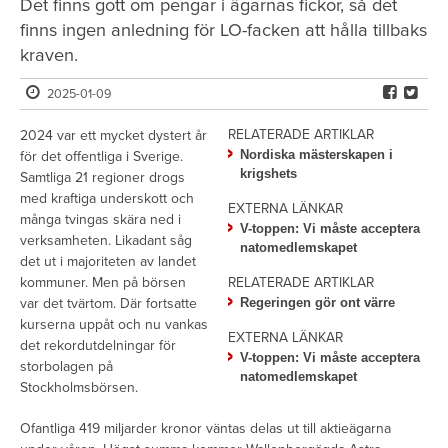
Det finns gott om pengar i ägarnas fickor, så det
finns ingen anledning för LO-facken att hålla tillbaks
kraven.
2025-01-09
RELATERADE ARTIKLAR
2024 var ett mycket dystert år
Nordiska mästerskapen i
för det offentliga i Sverige.
krigshets
Samtliga 21 regioner drogs
med kraftiga underskott och
EXTERNA LÄNKAR
många tvingas skära ned i
V-toppen: Vi måste acceptera
verksamheten. Likadant såg
natomedlemskapet
det ut i majoriteten av landet
kommuner. Men på börsen
RELATERADE ARTIKLAR
var det tvärtom. Där fortsatte
Regeringen gör ont värre
kurserna uppåt och nu vankas
EXTERNA LÄNKAR
det rekordutdelningar för
V-toppen: Vi måste acceptera
storbolagen på
natomedlemskapet
Stockholmsbörsen.
Ofantliga 419 miljarder kronor väntas delas ut till aktieägarna