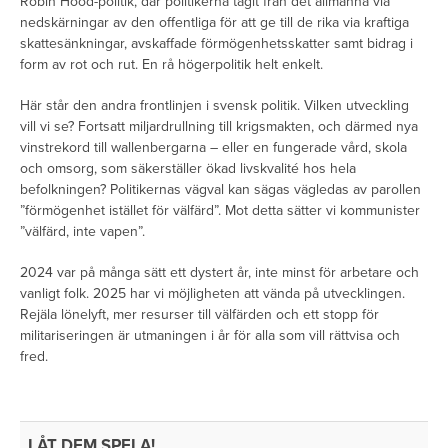
Robin Hood-politik, där politikerna tagit från det allmänna via
nedskärningar av den offentliga för att ge till de rika via kraftiga
skattesänkningar, avskaffade förmögenhetsskatter samt bidrag i
form av rot och rut. En rå högerpolitik helt enkelt.
Här står den andra frontlinjen i svensk politik. Vilken utveckling
vill vi se? Fortsatt miljardrullning till krigsmakten, och därmed nya
vinstrekord till wallenbergarna – eller en fungerade vård, skola
och omsorg, som säkerställer ökad livskvalité hos hela
befolkningen? Politikernas vägval kan sägas vägledas av parollen
”förmögenhet istället för välfärd”. Mot detta sätter vi kommunister
”välfärd, inte vapen”.
2024 var på många sätt ett dystert år, inte minst för arbetare och
vanligt folk. 2025 har vi möjligheten att vända på utvecklingen.
Rejäla lönelyft, mer resurser till välfärden och ett stopp för
militariseringen är utmaningen i år för alla som vill rättvisa och
fred.
LÅT DEM SPELA!