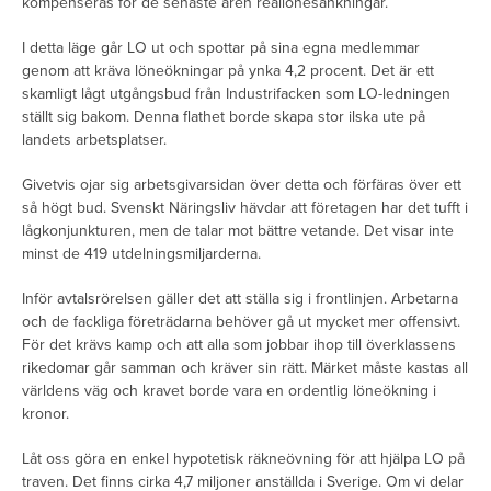
kompenseras för de senaste åren reallönesänkningar.
I detta läge går LO ut och spottar på sina egna medlemmar
genom att kräva löneökningar på ynka 4,2 procent. Det är ett
skamligt lågt utgångsbud från Industrifacken som LO-ledningen
ställt sig bakom. Denna flathet borde skapa stor ilska ute på
landets arbetsplatser.
Givetvis ojar sig arbetsgivarsidan över detta och förfäras över ett
så högt bud. Svenskt Näringsliv hävdar att företagen har det tufft i
lågkonjunkturen, men de talar mot bättre vetande. Det visar inte
minst de 419 utdelningsmiljarderna.
Inför avtalsrörelsen gäller det att ställa sig i frontlinjen. Arbetarna
och de fackliga företrädarna behöver gå ut mycket mer offensivt.
För det krävs kamp och att alla som jobbar ihop till överklassens
rikedomar går samman och kräver sin rätt. Märket måste kastas all
världens väg och kravet borde vara en ordentlig löneökning i
kronor.
Låt oss göra en enkel hypotetisk räkneövning för att hjälpa LO på
traven. Det finns cirka 4,7 miljoner anställda i Sverige. Om vi delar