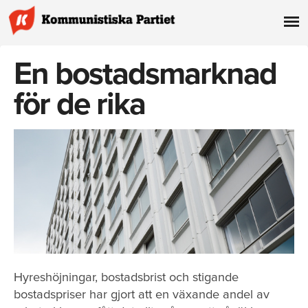
En bostadsmarknad
för de rika
Hyreshöjningar, bostadsbrist och stigande
bostadspriser har gjort att en växande andel av