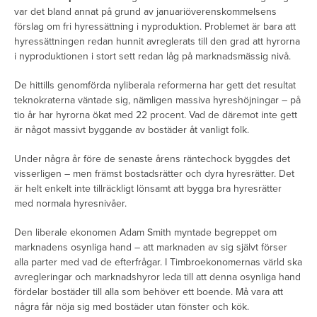
var det bland annat på grund av januariöverenskommelsens
förslag om fri hyressättning i nyproduktion. Problemet är bara att
hyressättningen redan hunnit avreglerats till den grad att hyrorna
i nyproduktionen i stort sett redan låg på marknadsmässig nivå.
De hittills genomförda nyliberala reformerna har gett det resultat
teknokraterna väntade sig, nämligen massiva hyreshöjningar – på
tio år har hyrorna ökat med 22 procent. Vad de däremot inte gett
är något massivt byggande av bostäder åt vanligt folk.
Under några år före de senaste årens räntechock byggdes det
visserligen – men främst bostadsrätter och dyra hyresrätter. Det
är helt enkelt inte tillräckligt lönsamt att bygga bra hyresrätter
med normala hyresnivåer.
Den liberale ekonomen Adam Smith myntade begreppet om
marknadens osynliga hand – att marknaden av sig självt förser
alla parter med vad de efterfrågar. I Timbroekonomernas värld ska
avregleringar och marknadshyror leda till att denna osynliga hand
fördelar bostäder till alla som behöver ett boende. Må vara att
några får nöja sig med bostäder utan fönster och kök.