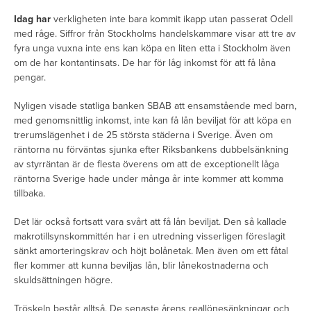
Idag har
verkligheten inte bara kommit ikapp utan passerat Odell
med råge. Siffror från Stockholms handelskammare visar att tre av
fyra unga vuxna inte ens kan köpa en liten etta i Stockholm även
om de har kontantinsats. De har för låg inkomst för att få låna
pengar.
Nyligen visade statliga banken SBAB att ensamstående med barn,
med genomsnittlig inkomst, inte kan få lån beviljat för att köpa en
trerumslägenhet i de 25 största städerna i Sverige. Även om
räntorna nu förväntas sjunka efter Riksbankens dubbelsänkning
av styrräntan är de flesta överens om att de exceptionellt låga
räntorna Sverige hade under många år inte kommer att komma
tillbaka.
Det lär också fortsatt vara svårt att få lån beviljat. Den så kallade
makrotillsynskommittén har i en utredning visserligen föreslagit
sänkt amorteringskrav och höjt bolånetak. Men även om ett fåtal
fler kommer att kunna beviljas lån, blir lånekostnaderna och
skuldsättningen högre.
Tröskeln består alltså. De senaste årens reallönesänkningar och