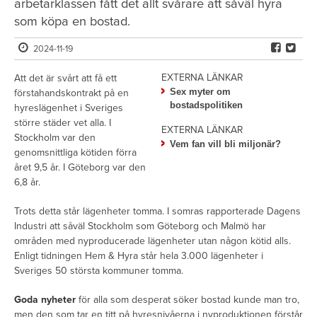
arbetarklassen fått det allt svårare att såväl hyra
som köpa en bostad.
2024-11-19
EXTERNA LÄNKAR
Att det är svårt att få ett
Sex myter om
förstahandskontrakt på en
bostadspolitiken
hyreslägenhet i Sveriges
större städer vet alla. I
EXTERNA LÄNKAR
Stockholm var den
Vem fan vill bli miljonär?
genomsnittliga kötiden förra
året 9,5 år. I Göteborg var den
6,8 år.
Trots detta står lägenheter tomma. I somras rapporterade Dagens
Industri att såväl Stockholm som Göteborg och Malmö har
områden med nyproducerade lägenheter utan någon kötid alls.
Enligt tidningen Hem & Hyra står hela 3.000 lägenheter i
Sveriges 50 största kommuner tomma.
Goda nyheter
för alla som desperat söker bostad kunde man tro,
men den som tar en titt på hyresnivåerna i nyproduktionen förstår