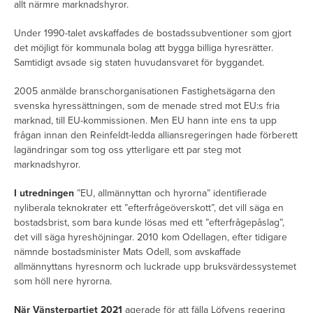
allt närmre marknadshyror.
Under 1990-talet avskaffades de bostadssubventioner som gjort
det möjligt för kommunala bolag att bygga billiga hyresrätter.
Samtidigt avsade sig staten huvudansvaret för byggandet.
2005 anmälde branschorganisationen Fastighetsägarna den
svenska hyressättningen, som de menade stred mot EU:s fria
marknad, till EU-kommissionen. Men EU hann inte ens ta upp
frågan innan den Reinfeldt-ledda alliansregeringen hade förberett
lagändringar som tog oss ytterligare ett par steg mot
marknadshyror.
I utredningen
”EU, allmännyttan och hyrorna” identifierade
nyliberala teknokrater ett ”efterfrågeöverskott”, det vill säga en
bostadsbrist, som bara kunde lösas med ett ”efterfrågepåslag”,
det vill säga hyreshöjningar. 2010 kom Odellagen, efter tidigare
nämnde bostadsminister Mats Odell, som avskaffade
allmännyttans hyresnorm och luckrade upp bruksvärdessystemet
som höll nere hyrorna.
När Vänsterpartiet 2021
agerade för att fälla Löfvens regering