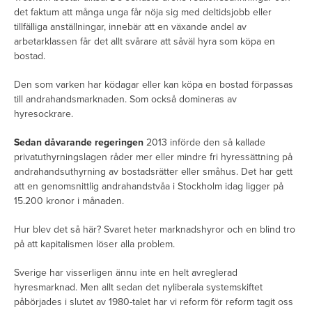
det faktum att många unga får nöja sig med deltidsjobb eller
tillfälliga anställningar, innebär att en växande andel av
arbetarklassen får det allt svårare att såväl hyra som köpa en
bostad.
Den som varken har ködagar eller kan köpa en bostad förpassas
till andrahandsmarknaden. Som också domineras av
hyresockrare.
Sedan dåvarande regeringen
2013 införde den så kallade
privatuthyrningslagen råder mer eller mindre fri hyressättning på
andrahandsuthyrning av bostadsrätter eller småhus. Det har gett
att en genomsnittlig andrahandstvåa i Stockholm idag ligger på
15.200 kronor i månaden.
Hur blev det så här? Svaret heter marknadshyror och en blind tro
på att kapitalismen löser alla problem.
Sverige har visserligen ännu inte en helt avreglerad
hyresmarknad. Men allt sedan det nyliberala systemskiftet
påbörjades i slutet av 1980-talet har vi reform för reform tagit oss