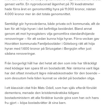
genast varför. En nyproducerad lägenhet på 70 kvadratmeter
hade förra året en genomsnittlig hyra på 11.000 kronor, nästan
4.000 kronor mer än det totala genomsnittet.
Samtidigt gör hyresvärdarna, både privata och kommunala, allt de
kan för att höja hyran i det befintliga beståndet. Bland annat
genom att mot hyresgästers vilja genomföra standardhöjande
renoveringar – för att sedan kunna höja hyran. Förra veckan gav
Hovrätten kommunala Familjebostäder i Göteborg rätt att höja
hyran med 1.600 kronor på Siriusgatan i Bergsjön efter just
sådana renoveringar.
Från borgerligt håll har det hetat att den som inte har tillräckligt
med ködagar kan spara till en bostadsrätt. När räntorna varit låga
har det oftast inneburit lägre månadskostnader för den boende –
som dessutom hela tiden kunnat se värdet på bostaden stiga.
I ett klassiskt citat från Mats Odell, som han själv efteråt försökt
dementera, menade den kristdemokratiska tidigare
bostadsministern att alla föräldrar kunde göra som han och hans
fru gjort – köpa bostadsrätter åt sina barn.