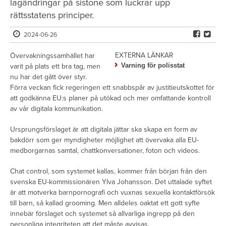
lagändringar på sistone som luckrar upp
rättsstatens principer.
2024-06-26
EXTERNA LÄNKAR
Övervakningssamhället har
Varning för polisstat
varit på plats ett bra tag, men
nu har det gått över styr.
Förra veckan fick regeringen ett snabbspår av justitieutskottet för
att godkänna EU:s planer på utökad och mer omfattande kontroll
av vår digitala kommunikation.
Ursprungsförslaget är att digitala jättar ska skapa en form av
bakdörr som ger myndigheter möjlighet att övervaka alla EU-
medborgarnas samtal, chattkonversationer, foton och videos.
Chat control, som systemet kallas, kommer från början från den
svenska EU-kommissionären Ylva Johansson. Det uttalade syftet
är att motverka barnpornografi och vuxnas sexuella kontaktförsök
till barn, så kallad grooming. Men alldeles oaktat ett gott syfte
innebär förslaget och systemet så allvarliga ingrepp på den
personliga integriteten att det måste avvisas.