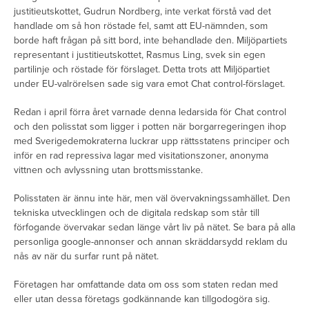
justitieutskottet, Gudrun Nordberg, inte verkat förstå vad det
handlade om så hon röstade fel, samt att EU-nämnden, som
borde haft frågan på sitt bord, inte behandlade den. Miljöpartiets
representant i justitieutskottet, Rasmus Ling, svek sin egen
partilinje och röstade för förslaget. Detta trots att Miljöpartiet
under EU-valrörelsen sade sig vara emot Chat control-förslaget.
Redan i april förra året varnade denna ledarsida för Chat control
och den polisstat som ligger i potten när borgarregeringen ihop
med Sverigedemokraterna luckrar upp rättsstatens principer och
inför en rad repressiva lagar med visitationszoner, anonyma
vittnen och avlyssning utan brottsmisstanke.
Polisstaten är ännu inte här, men väl övervakningssamhället. Den
tekniska utvecklingen och de digitala redskap som står till
förfogande övervakar sedan länge vårt liv på nätet. Se bara på alla
personliga google-annonser och annan skräddarsydd reklam du
nås av när du surfar runt på nätet.
Företagen har omfattande data om oss som staten redan med
eller utan dessa företags godkännande kan tillgodogöra sig.