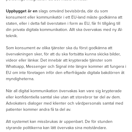
Uppbygget är en
slags omvänd bevisbörda, där du som
konsument eller kommunikatör i ett EU-land måste godkänna att
staten, eller i detta fall överstaten i form av EU, får fri tillgång till
din privata digitala kommunikation. Allt ska övervakas med ny AI-
teknik.
Som konsument av olika tjänster ska du först godkänna att
övervakningen sker, för att du ska fortsätta kunna skicka bilder,
videor eller länkar. Det innebär att krypterade tjänster som
Whatsapp, Messenger och Signal inte längre kommer att fungera i
EU om inte företagen inför den efterfrågade digitala bakdörren åt
myndigheterna.
När all digital kommunikation övervakas kan vare sig krypterade
eller konfidentiella samtal ske utan att storebror tar del av dem.
Advokaters dialoger med klienter och vårdpersonals samtal med
patienter kommer andra få ta del av.
Att systemet kan missbrukas är uppenbart. De för stunden
styrande politikerna kan lätt övervaka sina motståndare.