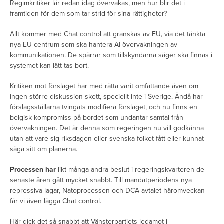
Regimkritiker lär redan idag övervakas, men hur blir det i
framtiden för dem som tar strid för sina rättigheter?
Allt kommer med Chat control att granskas av EU, via det tänkta
nya EU-centrum som ska hantera AI-övervakningen av
kommunikationen. De spärrar som tillskyndarna säger ska finnas i
systemet kan lätt tas bort.
Kritiken mot förslaget har med rätta varit omfattande även om
ingen större diskussion skett, speciellt inte i Sverige. Ändå har
förslagsställarna tvingats modifiera förslaget, och nu finns en
belgisk kompromiss på bordet som undantar samtal från
övervakningen. Det är denna som regeringen nu vill godkänna
utan att vare sig riksdagen eller svenska folket fått eller kunnat
säga sitt om planerna.
Processen har
likt många andra beslut i regeringskvarteren de
senaste åren gått mycket snabbt. Till mandatperiodens nya
repressiva lagar, Natoprocessen och DCA-avtalet häromveckan
får vi även lägga Chat control.
Här gick det så snabbt att Vänsterpartiets ledamot i