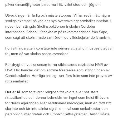
påverkansmöjligheter partierna i EU-valet stod och ljög om.
Utvecklingen är farlig och måste stoppas. Vi har redan fått några
synliga exempel på vad det nya övervakningssamhället innebär. I
november stängde Skolinspektionen friskolan Cordoba
International School i Stockholm på rekommendation från Säpo,
som sagt att skolan hade samröre med våldsbejakande islamism.
Förvaltningsrätten konstaterade senare att stängningsbeslutet var
fel, men då var skolan redan avvecklad.
För drygt en vecka sedan terroristklassades nazistiska NMR av
USA. Här handlar det om samma företeelse som stängningen av
Cordobaskolan. Hemliga anklagelser förs fram som inte prövas av
rättssamhället.
Det är få
som försvarar religiösa friskolors eller nazisters
rättssäkerhet, och denna ledarsida har inget som helst till övers
för deras ageranden eller reaktionära ideologier, men en rättsstat
ska inte och får inte sänka sig till en nivå som omkullkastar den
personliga integriteten och urholkar rättssystemet. Därför måste