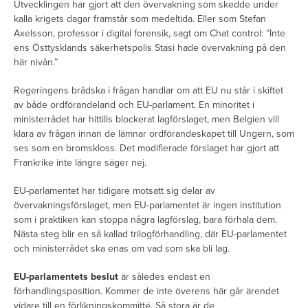
Utvecklingen har gjort att den övervakning som skedde under
kalla krigets dagar framstår som medeltida. Eller som Stefan
Axelsson, professor i digital forensik, sagt om Chat control: ”Inte
ens Östtysklands säkerhetspolis Stasi hade övervakning på den
här nivån.”
Regeringens brådska i frågan handlar om att EU nu står i skiftet
av både ordförandeland och EU-parlament. En minoritet i
ministerrådet har hittills blockerat lagförslaget, men Belgien vill
klara av frågan innan de lämnar ordförandeskapet till Ungern, som
ses som en bromskloss. Det modifierade förslaget har gjort att
Frankrike inte längre säger nej.
EU-parlamentet har tidigare motsatt sig delar av
övervakningsförslaget, men EU-parlamentet är ingen institution
som i praktiken kan stoppa några lagförslag, bara förhala dem.
Nästa steg blir en så kallad trilogförhandling, där EU-parlamentet
och ministerrådet ska enas om vad som ska bli lag.
EU-parlamentets beslut
är således endast en
förhandlingsposition. Kommer de inte överens här går ärendet
vidare till en förlikningskommitté. Så stora är de