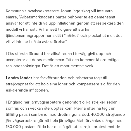
Kommunals avtalssekreterare Johan Ingelskog vill inte vara
sämre, ”Arbetsmarknadens parter behöver ta ett gemensamt
ansvar för att inte driva upp inflationen genom att respektera den
modell vi har satt. Vi har sett tidigare att starka
tjänstemannagrupper har skitit i ”märket” och plockat ut mer, det
vill vi inte se i nästa avtalsrörelse”.
LO:s största förbund har alltså redan i förväg givit upp och
accepterar att deras medlemmar fått och kommer få ordentliga
reallönesänkningar. Det är ett monumentalt svek.
I andra länder
har fackförbunden och arbetarna tagit till
strejkvapnet för att höja sina löner och kompensera sig för den
eskalerande inflationen.
I England har järnvägsarbetare genomfört olika strejker sedan i
somras och i veckan återupptas konflikterna efter ha tagit en
tillfällig paus i samband med drottningens död. 40.000 strejkande
järnvägsarbetare gör att hela järnvägsnätet förväntas stänga ned.
150.000 postanställda har också gått ut i strejk i protest mot de