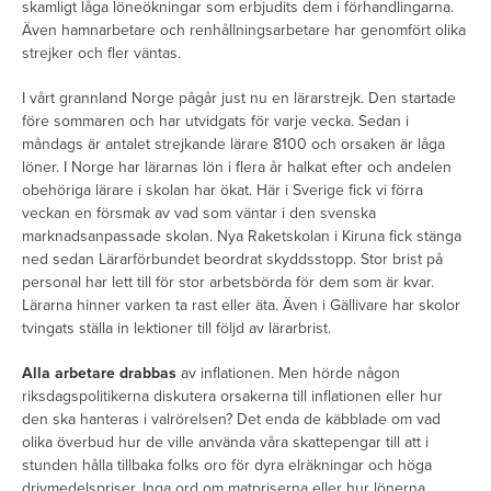
skamligt låga löneökningar som erbjudits dem i förhandlingarna.
Även hamnarbetare och renhållningsarbetare har genomfört olika
strejker och fler väntas.
I vårt grannland Norge pågår just nu en lärarstrejk. Den startade
före sommaren och har utvidgats för varje vecka. Sedan i
måndags är antalet strejkande lärare 8100 och orsaken är låga
löner. I Norge har lärarnas lön i flera år halkat efter och andelen
obehöriga lärare i skolan har ökat. Här i Sverige fick vi förra
veckan en försmak av vad som väntar i den svenska
marknadsanpassade skolan. Nya Raketskolan i Kiruna fick stänga
ned sedan Lärarförbundet beordrat skyddsstopp. Stor brist på
personal har lett till för stor arbetsbörda för dem som är kvar.
Lärarna hinner varken ta rast eller äta. Även i Gällivare har skolor
tvingats ställa in lektioner till följd av lärarbrist.
Alla arbetare drabbas
av inflationen. Men hörde någon
riksdagspolitikerna diskutera orsakerna till inflationen eller hur
den ska hanteras i valrörelsen? Det enda de käbblade om vad
olika överbud hur de ville använda våra skattepengar till att i
stunden hålla tillbaka folks oro för dyra elräkningar och höga
drivmedelspriser. Inga ord om matpriserna eller hur lönerna