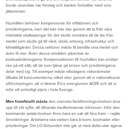
borde utvecklas när företag och banker fortsätter med sina
jättevinster.
Hushållen behöver kompenseras för inflationen och
prisökningarna, men det kan inte ske genom att ta från våra
inbetalda skattepengar för det skulle innebära att de tas från
medel som skulle gå till vård, skola, omsorg, infrastruktur och
klimatåtgärder. Dessa sektorer måste få behålla sina medel och
även få mer. Även dessa områden påverkas av
kostnadsökningarna. Kompensationen till hushållen kan endast
ske på ett sätt, att de som tjänar på krisen och prisökningarna
delar med sig. Till exempel måste elbolagens rekordvinster
tillbaka till konsumenterna, vilket sker genom att vi nationaliserar
elförsörjningen, att vi lämnar EU:s energiunion ACER och att vi
inför ett enhetligt elpris i hela Sverige.
Men framförallt måste
den svenska fackföreningsrörelsen leva
upp till sitt syfte, att tillvarata medlemmarnas intressen. Inför den
kommande avtalsrörelsen finns bara en sak att föra fram – rejäla
löneökningar. Arbetarna ska varken bära krisens kostnader eller
prisökningar. Om LO-förbunden inte går ut med detta utan agerar