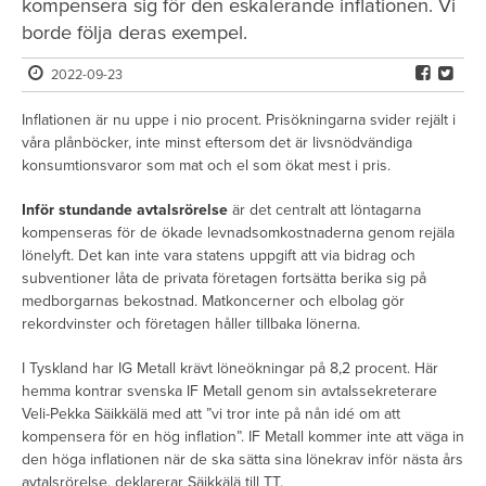
kompensera sig för den eskalerande inflationen. Vi
borde följa deras exempel.
2022-09-23
Inflationen är nu uppe i nio procent. Prisökningarna svider rejält i
våra plånböcker, inte minst eftersom det är livsnödvändiga
konsumtionsvaror som mat och el som ökat mest i pris.
Inför stundande avtalsrörelse
är det centralt att löntagarna
kompenseras för de ökade levnadsomkostnaderna genom rejäla
lönelyft. Det kan inte vara statens uppgift att via bidrag och
subventioner låta de privata företagen fortsätta berika sig på
medborgarnas bekostnad. Matkoncerner och elbolag gör
rekordvinster och företagen håller tillbaka lönerna.
I Tyskland har IG Metall krävt löneökningar på 8,2 procent. Här
hemma kontrar svenska IF Metall genom sin avtalssekreterare
Veli-Pekka Säikkälä med att ”vi tror inte på nån idé om att
kompensera för en hög inflation”. IF Metall kommer inte att väga in
den höga inflationen när de ska sätta sina lönekrav inför nästa års
avtalsrörelse, deklarerar Säikkälä till TT.