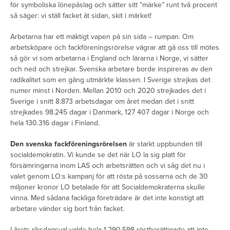
för symboliska lönepåslag och sätter sitt ”märke” runt två procent
så säger: vi ställ facket åt sidan, skit i märket!
Arbetarna har ett mäktigt vapen på sin sida – rumpan. Om
arbetsköpare och fackföreningsrörelse vägrar att gå oss till mötes
så gör vi som arbetarna i England och lärarna i Norge, vi sätter
och ned och strejkar. Svenska arbetare borde inspireras av den
radikalitet som en gång utmärkte klassen. I Sverige strejkas det
numer minst i Norden. Mellan 2010 och 2020 strejkades det i
Sverige i snitt 8.873 arbetsdagar om året medan det i snitt
strejkades 98.245 dagar i Danmark, 127 407 dagar i Norge och
hela 130.316 dagar i Finland.
Den svenska fackföreningsrörelsen
är starkt uppbunden till
socialdemokratin. Vi kunde se det när LO la sig platt för
försämringarna inom LAS och arbetsrätten och vi såg det nu i
valet genom LO:s kampanj för att rösta på sossarna och de 30
miljoner kronor LO betalade för att Socialdemokraterna skulle
vinna. Med sådana fackliga företrädare är det inte konstigt att
arbetare vänder sig bort från facket.
I årets riksdagsval valde hela 1.290.598 röstberättigade att inte