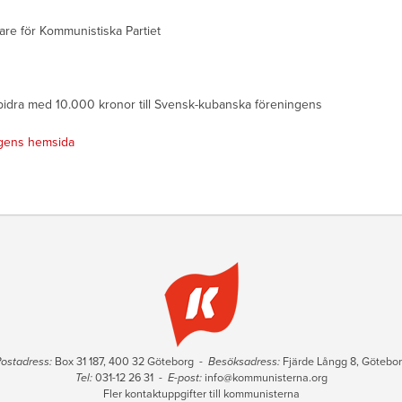
are för Kommunistiska Partiet
 bidra med 10.000 kronor till Svensk-kubanska föreningens
ngens hemsida
ostadress:
Box 31 187, 400 32 Göteborg -
Besöksadress:
Fjärde Långg 8, Götebo
Tel:
031-12 26 31 -
E-post:
info@kommunisterna.org
Fler kontaktuppgifter till kommunisterna