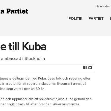
Kontakta 
POLITIK
PARTIET
 till Kuba
as ambassad i Stockholm
t djupaste deltagande med Kuba, dess folk och regering efter
är arbetet för att reparera skadorna, liksom allt annat på
ckad som varat i mer än 60 år.
en och uppmanar alla att solidariskt hjälpa Kuba genom den
 tagit initiativ till efter branden: #fuerzamatanzas.