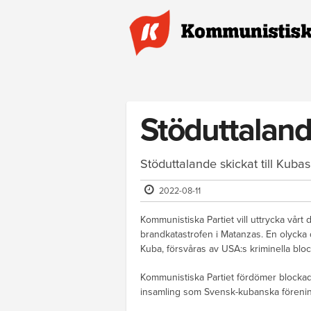
Hoppa till huvudinnehåll
Stöduttalande
Stöduttalande skickat till Kub
2022-08-11
Kommunistiska Partiet vill uttrycka vår
brandkatastrofen i Matanzas. En olycka d
Kuba, försvåras av USA:s kriminella blo
Kommunistiska Partiet fördömer blockad
insamling som Svensk-kubanska föreningen