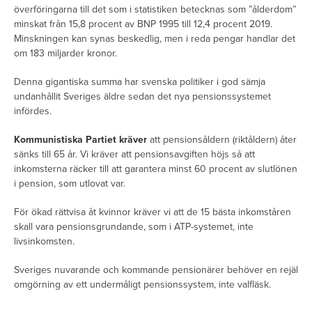
överföringarna till det som i statistiken betecknas som ”ålderdom”
minskat från 15,8 procent av BNP 1995 till 12,4 procent 2019.
Minskningen kan synas beskedlig, men i reda pengar handlar det
om 183 miljarder kronor.
Denna gigantiska summa har svenska politiker i god sämja
undanhållit Sveriges äldre sedan det nya pensionssystemet
infördes.
Kommunistiska Partiet kräver
att pensionsåldern (riktåldern) åter
sänks till 65 år. Vi kräver att pensionsavgiften höjs så att
inkomsterna räcker till att garantera minst 60 procent av slutlönen
i pension, som utlovat var.
För ökad rättvisa åt kvinnor kräver vi att de 15 bästa inkomståren
skall vara pensionsgrundande, som i ATP-systemet, inte
livsinkomsten.
Sveriges nuvarande och kommande pensionärer behöver en rejäl
omgörning av ett undermåligt pensionssystem, inte valfläsk.