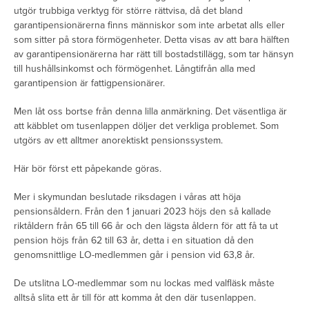
utgör trubbiga verktyg för större rättvisa, då det bland
garantipensionärerna finns människor som inte arbetat alls eller
som sitter på stora förmögenheter. Detta visas av att bara hälften
av garantipensionärerna har rätt till bostadstillägg, som tar hänsyn
till hushållsinkomst och förmögenhet. Långtifrån alla med
garantipension är fattigpensionärer.
Men låt oss bortse från denna lilla anmärkning. Det väsentliga är
att käbblet om tusenlappen döljer det verkliga problemet. Som
utgörs av ett alltmer anorektiskt pensionssystem.
Här bör först ett påpekande göras.
Mer i skymundan beslutade riksdagen i våras att höja
pensionsåldern. Från den 1 januari 2023 höjs den så kallade
riktåldern från 65 till 66 år och den lägsta åldern för att få ta ut
pension höjs från 62 till 63 år, detta i en situation då den
genomsnittlige LO-medlemmen går i pension vid 63,8 år.
De utslitna LO-medlemmar som nu lockas med valfläsk måste
alltså slita ett år till för att komma åt den där tusenlappen.