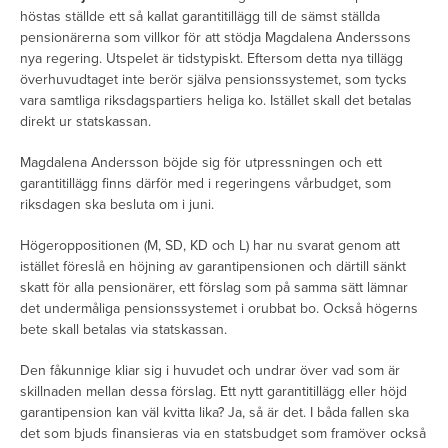
höstas ställde ett så kallat garantitillägg till de sämst ställda
pensionärerna som villkor för att stödja Magdalena Anderssons
nya regering. Utspelet är tidstypiskt. Eftersom detta nya tillägg
överhuvudtaget inte berör själva pensionssystemet, som tycks
vara samtliga riksdagspartiers heliga ko. Istället skall det betalas
direkt ur statskassan.
Magdalena Andersson böjde sig för utpressningen och ett
garantitillägg finns därför med i regeringens vårbudget, som
riksdagen ska besluta om i juni.
Högeroppositionen (M, SD, KD och L) har nu svarat genom att
istället föreslå en höjning av garantipensionen och därtill sänkt
skatt för alla pensionärer, ett förslag som på samma sätt lämnar
det undermåliga pensionssystemet i orubbat bo. Också högerns
bete skall betalas via statskassan.
Den fåkunnige kliar sig i huvudet och undrar över vad som är
skillnaden mellan dessa förslag. Ett nytt garantitillägg eller höjd
garantipension kan väl kvitta lika? Ja, så är det. I båda fallen ska
det som bjuds finansieras via en statsbudget som framöver också