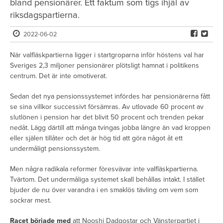
bland pensionärer. Ett faktum som tigs ihjäl av
riksdagspartierna.
2022-06-02
När valfläskpartierna ligger i startgroparna inför höstens val har
Sveriges 2,3 miljoner pensionärer plötsligt hamnat i politikens
centrum. Det är inte omotiverat.
Sedan det nya pensionssystemet infördes har pensionärerna fått
se sina villkor successivt försämras. Av utlovade 60 procent av
slutlönen i pension har det blivit 50 procent och trenden pekar
nedåt. Lägg därtill att många tvingas jobba längre än vad kroppen
eller själen tillåter och det är hög tid att göra något åt ett
undermåligt pensionssystem.
Men några radikala reformer föresvävar inte valfläskpartierna.
Tvärtom. Det undermåliga systemet skall behållas intakt. I stället
bjuder de nu över varandra i en smaklös tävling om vem som
sockrar mest.
Racet började med
att Nooshi Dadgostar och Vänsterpartiet i