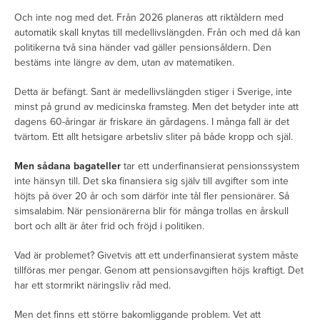
Och inte nog med det. Från 2026 planeras att riktåldern med
automatik skall knytas till medellivslängden. Från och med då kan
politikerna två sina händer vad gäller pensionsåldern. Den
bestäms inte längre av dem, utan av matematiken.
Detta är befängt. Sant är medellivslängden stiger i Sverige, inte
minst på grund av medicinska framsteg. Men det betyder inte att
dagens 60-åringar är friskare än gårdagens. I många fall är det
tvärtom. Ett allt hetsigare arbetsliv sliter på både kropp och själ.
Men sådana bagateller
tar ett underfinansierat pensionssystem
inte hänsyn till. Det ska finansiera sig själv till avgifter som inte
höjts på över 20 år och som därför inte tål fler pensionärer. Så
simsalabim. När pensionärerna blir för många trollas en årskull
bort och allt är åter frid och fröjd i politiken.
Vad är problemet? Givetvis att ett underfinansierat system måste
tillföras mer pengar. Genom att pensionsavgiften höjs kraftigt. Det
har ett stormrikt näringsliv råd med.
Men det finns ett större bakomliggande problem. Vet att