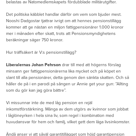
belastas av Natomedlemskapets fördubblade militärutgifter.
Det politiska käbblet handlar därför om vem som bjuder mest.
Nooshi Dadgostar tjattrar ivrigt om att hennes pensionstillägg
kommer att ge nästan en miljon fattigpensionärer 1.000 kronor
mer i månaden efter skatt, trots att Pensionsmyndighetens
beräkningar säger 750 kronor.
Hur träffsäkert är V:s pensionstillägg?
Liberalernas Johan Pehrson
drar till med att högerns förslag
minsann ger fattigpensionärerna lika mycket och på köpet en
slant till alla pensionärer, detta genom den sänkta skatten. Och så
håller de på i en parodi på sången ur Annie get your gun: ”Allting
som du gör kan jag göra bättre”.
Vi missunnar inte de med låg pension en rejäl
inkomstförstärkning. Många av dem utgörs av kvinnor som jobbat
i låglöneyrken i hela sina liv, som regel i kombination med
huvudansvar för hem och familj, vilket gett dem låga livsinkomster.
Ändå anser vi att såväl garantitillägget som höjd garantipension