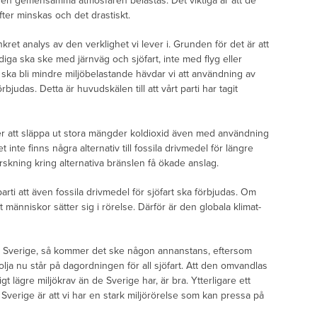
en gemensamma atmosfären belastas. Det viktiga är att de
fter minskas och det drastiskt.
ret analys av den verklighet vi lever i. Grunden för det är att
ga ska ske med järnväg och sjöfart, inte med flyg eller
 ska bli mindre miljöbelastande hävdar vi att användning av
rbjudas. Detta är huvudskälen till att vårt parti har tagit
r att släppa ut stora mängder koldioxid även med användning
t inte finns några alternativ till fossila drivmedel för längre
rskning kring alternativa bränslen få ökade anslag.
arti att även fossila drivmedel för sjöfart ska förbjudas. Om
t människor sätter sig i rörelse. Därför är den globala klimat-
l i Sverige, så kommer det ske någon annanstans, eftersom
lja nu står på dagordningen för all sjöfart. Att den omvandlas
dligt lägre miljökrav än de Sverige har, är bra. Ytterligare ett
Sverige är att vi har en stark miljörörelse som kan pressa på