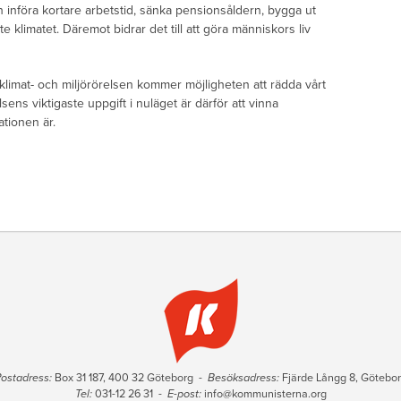
h införa kortare arbetstid, sänka pensionsåldern, bygga ut
te klimatet. Däremot bidrar det till att göra människors liv
klimat- och miljörörelsen kommer möjligheten att rädda vårt
ens viktigaste uppgift i nuläget är därför att vinna
ationen är.
ostadress:
Box 31 187, 400 32 Göteborg -
Besöksadress:
Fjärde Långg 8, Götebo
Tel:
031-12 26 31 -
E-post:
info@kommunisterna.org