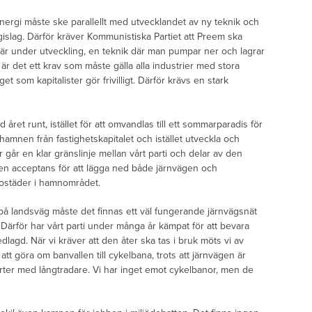
ergi måste ske parallellt med utvecklandet av ny teknik och
islag. Därför kräver Kommunistiska Partiet att Preem ska
r under utveckling, en teknik där man pumpar ner och lagrar
är det ett krav som måste gälla alla industrier med stora
et som kapitalister gör frivilligt. Därför krävs en stark
 året runt, istället för att omvandlas till ett sommarparadis för
 hamnen från fastighetskapitalet och istället utveckla och
går en klar gränslinje mellan vårt parti och delar av den
s en acceptans för att lägga ned både järnvägen och
ostäder i hamnområdet.
på landsväg måste det finnas ett väl fungerande järnvägsnät
. Därför har vårt parti under många år kämpat för att bevara
edlagd. När vi kräver att den åter ska tas i bruk möts vi av
t göra om banvallen till cykelbana, trots att järnvägen är
rter med långtradare. Vi har inget emot cykelbanor, men de