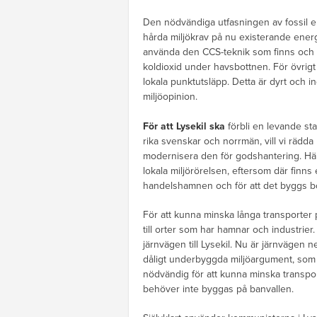
Den nödvändiga utfasningen av fossil en
hårda miljökrav på nu existerande energ
använda den CCS-teknik som finns och ä
koldioxid under havsbottnen. För övrigt 
lokala punktutsläpp. Detta är dyrt och ing
miljöopinion.
För att Lysekil ska
förbli en levande stad
rika svenskar och norrmän, vill vi rädda
modernisera den för godshantering. Här 
lokala miljörörelsen, eftersom där finn
handelshamnen och för att det byggs b
För att kunna minska långa transporter 
till orter som har hamnar och industrier
järnvägen till Lysekil. Nu är järnvägen n
dåligt underbyggda miljöargument, som at
nödvändig för att kunna minska transpo
behöver inte byggas på banvallen.