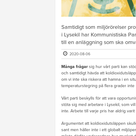
Samtidigt som miljörörelser pr
i Lysekil har Kommunistiska Parti
till en anläggning som ska omvan
2020-08-06
Många frågar
sig hur vårt parti kan s
och samtidigt hävda att koldioxidutslä
om vi inte ska riskera att hamna i en sit
temperaturstegring på flera grader inte 
Vårt parti beskylls för att vara opportunis
stöta sig med arbetare i Lysekil, som v
inte. Arbete till varje pris har aldrig vari
Argumentet att koldioxidutsläppen skulle
sant men håller inte i ett globalt miljöp