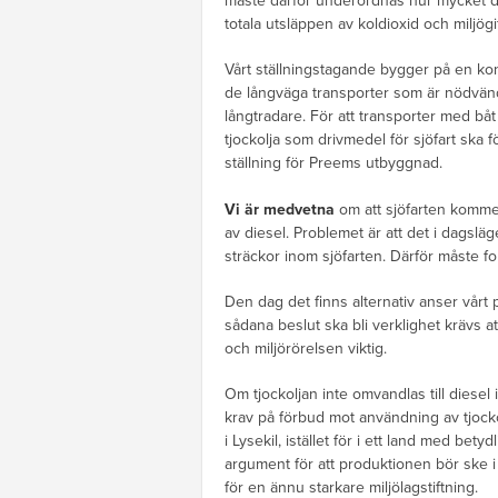
måste därför underordnas hur mycket d
totala utsläppen av koldioxid och miljögi
Vårt ställningstagande bygger på en konk
de långväga transporter som är nödvändi
långtradare. För att transporter med båt
tjockolja som drivmedel för sjöfart ska fö
ställning för Preems utbyggnad.
Vi är medvetna
om att sjöfarten komme
av diesel. Problemet är att det i dagsläge
sträckor inom sjöfarten. Därför måste fo
Den dag det finns alternativ anser vårt p
sådana beslut ska bli verklighet krävs at
och miljörörelsen viktig.
Om tjockoljan inte omvandlas till diese
krav på förbud mot användning av tjocko
i Lysekil, istället för i ett land med bety
argument för att produktionen bör ske i 
för en ännu starkare miljölagstiftning.