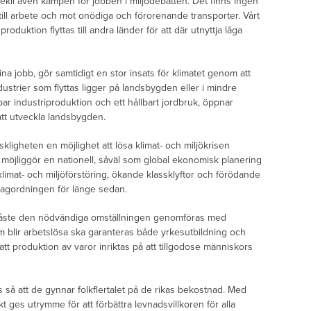
ekil även kampen för jobben i miljödebatten. Det finns ingen
till arbete och mot onödiga och förorenande transporter. Vårt
roduktion flyttas till andra länder för att där utnyttja låga
ina jobb, gör samtidigt en stor insats för klimatet genom att
strier som flyttas ligger på landsbygden eller i mindre
ar industriproduktion och ett hållbart jordbruk, öppnar
att utveckla landsbygden.
igheten en möjlighet att lösa klimat- och miljökrisen
n möjliggör en nationell, såväl som global ekonomisk planering
limat- och miljöförstöring, ökande klassklyftor och förödande
 dagordningen för länge sedan.
e måste den nödvändiga omställningen genomföras med
om blir arbetslösa ska garanteras både yrkesutbildning och
att produktion av varor inriktas på att tillgodose människors
 så att de gynnar folkflertalet på de rikas bekostnad. Med
 ges utrymme för att förbättra levnadsvillkoren för alla