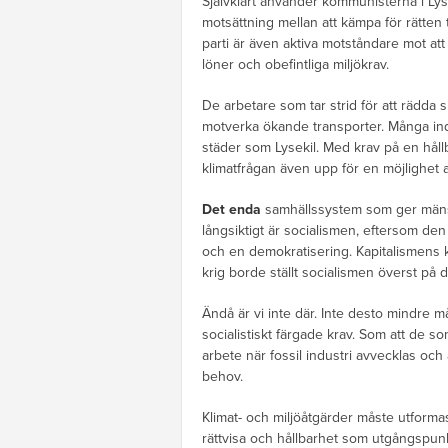
Självklart använder kommunisterna i Lys
motsättning mellan att kämpa för rätten 
parti är även aktiva motståndare mot att p
löner och obefintliga miljökrav.
De arbetare som tar strid för att rädda s
motverka ökande transporter. Många indu
städer som Lysekil. Med krav på en hållb
klimatfrågan även upp för en möjlighet 
Det enda
samhällssystem som ger mänskl
långsiktigt är socialismen, eftersom de
och en demokratisering. Kapitalismens k
krig borde ställt socialismen överst på
Ändå är vi inte där. Inte desto mindr
socialistiskt färgade krav. Som att de s
arbete när fossil industri avvecklas och 
behov.
Klimat- och miljöåtgärder måste utformas
rättvisa och hållbarhet som utgångspunkt