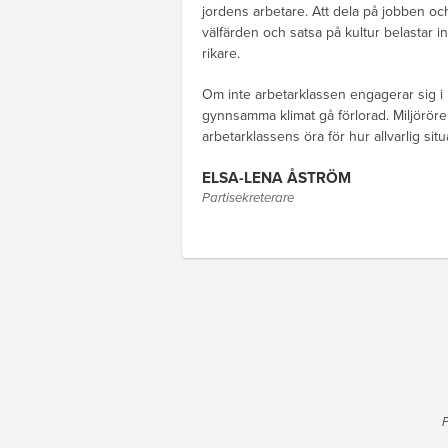
jordens arbetare. Att dela på jobben oc
välfärden och satsa på kultur belastar in
rikare.
Om inte arbetarklassen engagerar sig i 
gynnsamma klimat gå förlorad. Miljörörels
arbetarklassens öra för hur allvarlig situ
ELSA-LENA ÅSTRÖM
Partisekreterare
P