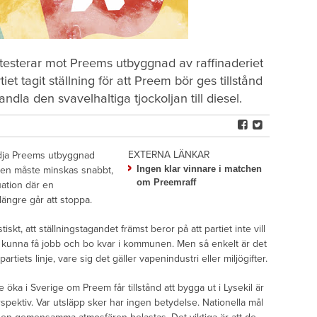
otesterar mot Preems utbyggnad av raffinaderiet
et tagit ställning för att Preem bör ges tillstånd
dla den svavelhaltiga tjockoljan till diesel.
EXTERNA LÄNKAR
tödja Preems utbyggnad
Ingen klar vinnare i matchen
ppen måste minskas snabbt,
om Preemraff
uation där en
längre går att stoppa.
tiskt, att ställningstagandet främst beror på att partiet inte vill
ill kunna få jobb och bo kvar i kommunen. Men så enkelt är det
t partiets linje, vare sig det gäller vapenindustri eller miljögifter.
 öka i Sverige om Preem får tillstånd att bygga ut i Lysekil är
erspektiv. Var utsläpp sker har ingen betydelse. Nationella mål