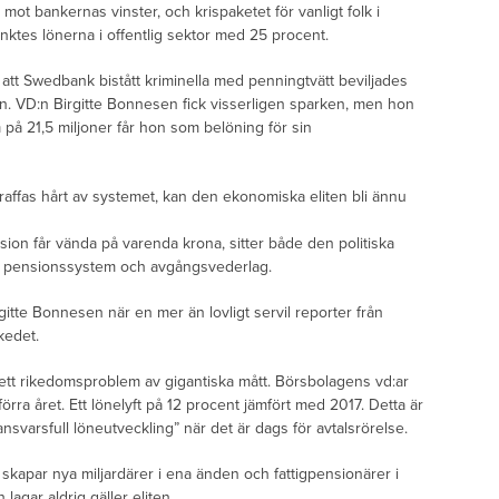
t mot bankernas vinster, och krispaketet för vanligt folk i
änktes lönerna i offentlig sektor med 25 procent.
att Swedbank bistått kriminella med penningtvätt beviljades
n. VD:n Birgitte Bonnesen fick visserligen sparken, men hon
m på 21,5 miljoner får hon som belöning för sin
traffas hårt av systemet, kan den ekonomiska eliten bli ännu
ion får vända på varenda krona, sitter både den politiska
a pensionssystem och avgångsvederlag.
irgitte Bonnesen när en mer än lovligt servil reporter från
kedet.
 ett rikedomsproblem av gigantiska mått. Börsbolagens vd:ar
örra året. Ett lönelyft på 12 procent jämfört med 2017. Detta är
varsfull löneutveckling” när det är dags för avtalsrörelse.
kt skapar nya miljardärer i ena änden och fattigpensionärer i
lagar aldrig gäller eliten.