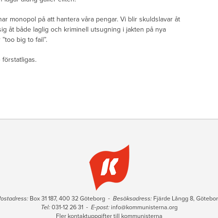
har monopol på att hantera våra pengar. Vi blir skuldslavar åt
g åt både laglig och kriminell utsugning i jakten på nya
too big to fail”.
örstatligas.
ostadress:
Box 31 187, 400 32 Göteborg -
Besöksadress:
Fjärde Långg 8, Götebo
Tel:
031-12 26 31 -
E-post:
info@kommunisterna.org
Fler kontaktuppgifter till kommunisterna