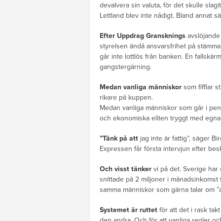
devalvera sin valuta, för det skulle slagi
Lettland blev inte nådigt. Bland annat s
Efter Uppdrag Gransknings
avslöjande 
styrelsen ändå ansvarsfrihet på stämma
går inte lottlös från banken. En fallskär
gangstergärning.
Medan vanliga människor
som fifflar s
rikare på kuppen.
Medan vanliga människor som går i pens
och ekonomiska eliten tryggt med egn
”Tänk på att
jag inte är fattig”, säger B
Expressen får första intervjun efter bes
Och visst tänker
vi på det. Sverige har
snittade på 2 miljoner i månadsinkomst f
samma människor som gärna talar om ”ans
Systemet är ruttet
för att det i rask ta
den andra. Och för att vanliga regler och 