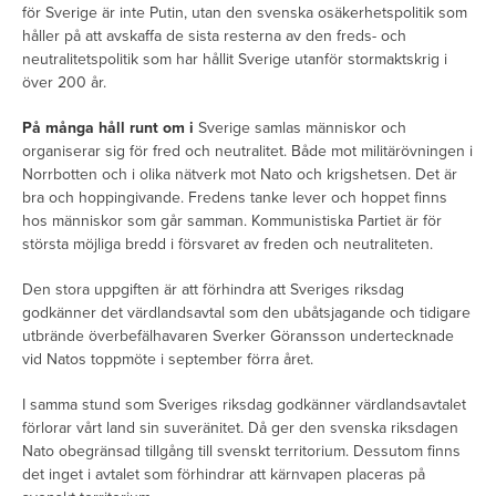
för Sverige är inte Putin, utan den svenska osäkerhetspolitik som
håller på att avskaffa de sista resterna av den freds- och
neutralitetspolitik som har hållit Sverige utanför stormaktskrig i
över 200 år.
På många håll runt om i
Sverige samlas människor och
organiserar sig för fred och neutralitet. Både mot militärövningen i
Norrbotten och i olika nätverk mot Nato och krigshetsen. Det är
bra och hoppingivande. Fredens tanke lever och hoppet finns
hos människor som går samman. Kommunistiska Partiet är för
största möjliga bredd i försvaret av freden och neutraliteten.
Den stora uppgiften är att förhindra att Sveriges riksdag
godkänner det värdlandsavtal som den ubåtsjagande och tidigare
utbrände överbefälhavaren Sverker Göransson undertecknade
vid Natos toppmöte i september förra året.
I samma stund som Sveriges riksdag godkänner värdlandsavtalet
förlorar vårt land sin suveränitet. Då ger den svenska riksdagen
Nato obegränsad tillgång till svenskt territorium. Dessutom finns
det inget i avtalet som förhindrar att kärnvapen placeras på