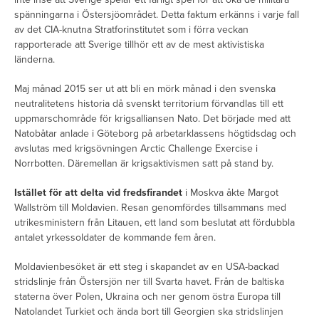
spänningarna i Östersjöområdet. Detta faktum erkänns i varje fall
av det CIA-knutna Stratforinstitutet som i förra veckan
rapporterade att Sverige tillhör ett av de mest aktivistiska
länderna.
Maj månad 2015 ser ut att bli en mörk månad i den svenska
neutralitetens historia då svenskt territorium förvandlas till ett
uppmarschområde för krigsalliansen Nato. Det började med att
Natobåtar anlade i Göteborg på arbetarklassens högtidsdag och
avslutas med krigsövningen Arctic Challenge Exercise i
Norrbotten. Däremellan är krigsaktivismen satt på stand by.
Istället för att delta vid fredsfirandet
i Moskva åkte Margot
Wallström till Moldavien. Resan genomfördes tillsammans med
utrikesministern från Litauen, ett land som beslutat att fördubbla
antalet yrkessoldater de kommande fem åren.
Moldavienbesöket är ett steg i skapandet av en USA-backad
stridslinje från Östersjön ner till Svarta havet. Från de baltiska
staterna över Polen, Ukraina och ner genom östra Europa till
Natolandet Turkiet och ända bort till Georgien ska stridslinjen