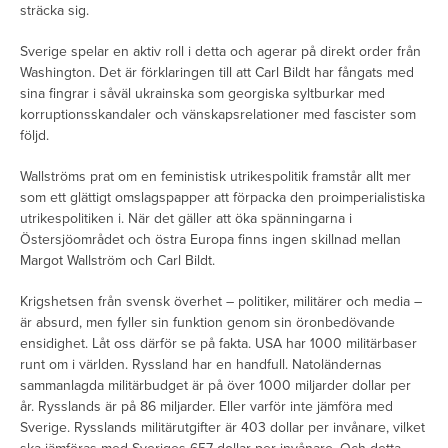
sträcka sig.
Sverige spelar en aktiv roll i detta och agerar på direkt order från
Washington. Det är förklaringen till att Carl Bildt har fångats med
sina fingrar i såväl ukrainska som georgiska syltburkar med
korruptionsskandaler och vänskapsrelationer med fascister som
följd.
Wallströms prat om en feministisk utrikespolitik framstår allt mer
som ett glättigt omslagspapper att förpacka den proimperialistiska
utrikespolitiken i. När det gäller att öka spänningarna i
Östersjöområdet och östra Europa finns ingen skillnad mellan
Margot Wallström och Carl Bildt.
Krigshetsen från svensk överhet – politiker, militärer och media –
är absurd, men fyller sin funktion genom sin öronbedövande
ensidighet. Låt oss därför se på fakta. USA har 1000 militärbaser
runt om i världen. Ryssland har en handfull. Natoländernas
sammanlagda militärbudget är på över 1000 miljarder dollar per
år. Rysslands är på 86 miljarder. Eller varför inte jämföra med
Sverige. Rysslands militärutgifter är 403 dollar per invånare, vilket