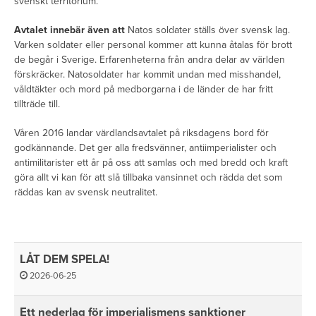
svenskt territorium.
Avtalet innebär även att
Natos soldater ställs över svensk lag.
Varken soldater eller personal kommer att kunna åtalas för brott
de begår i Sverige. Erfarenheterna från andra delar av världen
förskräcker. Natosoldater har kommit undan med misshandel,
våldtäkter och mord på medborgarna i de länder de har fritt
tillträde till.
Våren 2016 landar värdlandsavtalet på riksdagens bord för
godkännande. Det ger alla fredsvänner, antiimperialister och
antimilitarister ett år på oss att samlas och med bredd och kraft
göra allt vi kan för att slå tillbaka vansinnet och rädda det som
räddas kan av svensk neutralitet.
LÅT DEM SPELA!
2026-06-25
Ett nederlag för imperialismens sanktioner