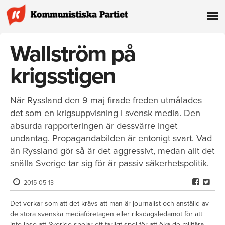
Wallström på
krigsstigen
När Ryssland den 9 maj firade freden utmålades
det som en krigsuppvisning i svensk media. Den
absurda rapporteringen är dessvärre inget
undantag. Propagandabilden är entonigt svart. Vad
än Ryssland gör så är det aggressivt, medan allt det
snälla Sverige tar sig för är passiv säkerhetspolitik.
2015-05-13
Det verkar som att det krävs att man är journalist och anställd av
de stora svenska mediaföretagen eller riksdagsledamot för att
inte inse att Sverige spelar ett farligt spel för att öka de militära