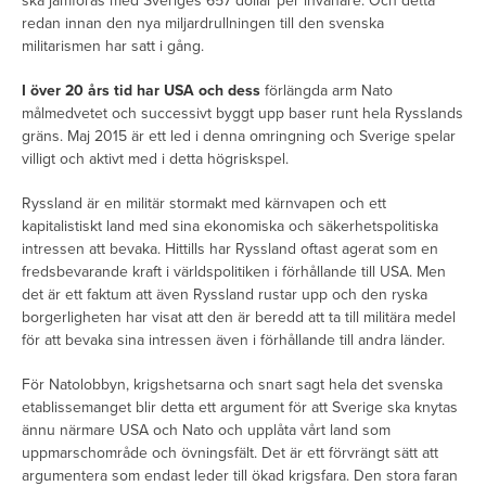
ska jämföras med Sveriges 657 dollar per invånare. Och detta
redan innan den nya miljardrullningen till den svenska
militarismen har satt i gång.
I över 20 års tid har USA och dess
förlängda arm Nato
målmedvetet och successivt byggt upp baser runt hela Rysslands
gräns. Maj 2015 är ett led i denna omringning och Sverige spelar
villigt och aktivt med i detta högriskspel.
Ryssland är en militär stormakt med kärnvapen och ett
kapitalistiskt land med sina ekonomiska och säkerhetspolitiska
intressen att bevaka. Hittills har Ryssland oftast agerat som en
fredsbevarande kraft i världspolitiken i förhållande till USA. Men
det är ett faktum att även Ryssland rustar upp och den ryska
borgerligheten har visat att den är beredd att ta till militära medel
för att bevaka sina intressen även i förhållande till andra länder.
För Natolobbyn, krigshetsarna och snart sagt hela det svenska
etablissemanget blir detta ett argument för att Sverige ska knytas
ännu närmare USA och Nato och upplåta vårt land som
uppmarschområde och övningsfält. Det är ett förvrängt sätt att
argumentera som endast leder till ökad krigsfara. Den stora faran