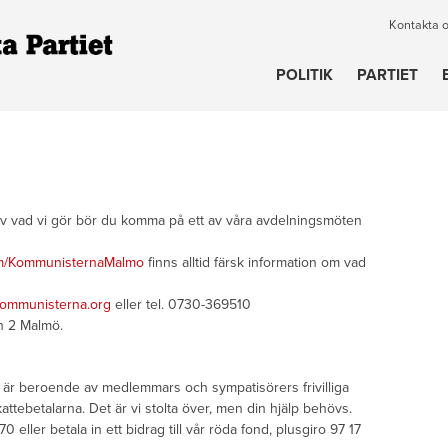
Kontakta 
POLITIK
PARTIET
ad av vad vi gör bör du komma på ett av våra avdelningsmöten
m/KommunisternaMalmo
finns alltid färsk information om vad
ommunisterna.org
eller tel. 0730-369510
n 2 Malmö.
h är beroende av medlemmars och sympatisörers frivilliga
skattebetalarna. Det är vi stolta över, men din hjälp behövs.
0 eller betala in ett bidrag till vår röda fond, plusgiro 97 17