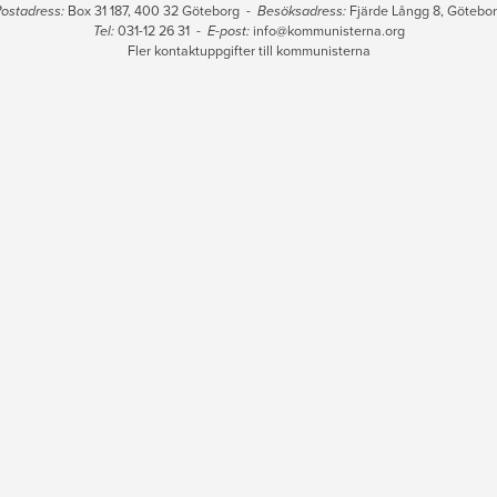
ostadress:
Box 31 187, 400 32 Göteborg -
Besöksadress:
Fjärde Långg 8, Götebo
Tel:
031-12 26 31 -
E-post:
info@kommunisterna.org
Fler kontaktuppgifter till kommunisterna